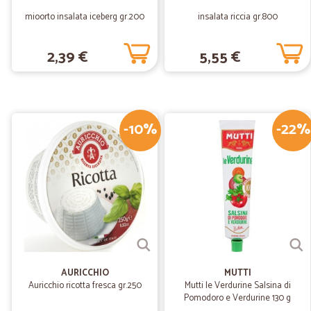
mioorto insalata iceberg gr.200
insalata riccia gr.800
2,39 €
5,55 €
-10%
-22%
AURICCHIO
MUTTI
Auricchio ricotta fresca gr.250
Mutti le Verdurine Salsina di
Pomodoro e Verdurine 130 g