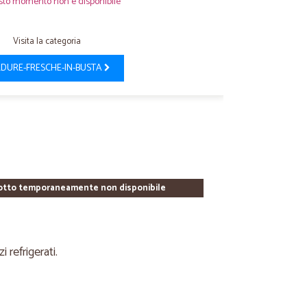
sto momento non è disponibile
Visita la categoria
DURE-FRESCHE-IN-BUSTA
otto temporaneamente non disponibile
refrigerati.