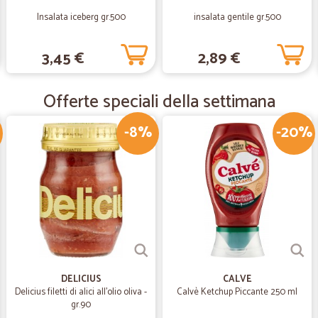
Insalata iceberg gr.500
insalata gentile gr.500
—
Mirella B.
3,45 €
2,89 €
Tutto ok
Tutto perfetto grazie
Offerte speciali della settimana
—
Marco S.
-8%
-20%
Mi sono trovato bene e i pr
Mi sono trovato bene e i prodotti 
—
Francesco D
PRECISIONE
PRECISIONE, E SERVIZIO IMPECCA
DELICIUS
CALVE
Delicius filetti di alici all'olio oliva -
Calvè Ketchup Piccante 250 ml
—
Giulio A.
gr.90