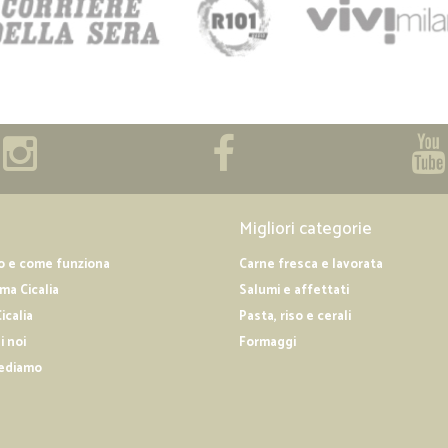
Migliori categorie
o e come funziona
Carne fresca e lavorata
a Cicalia
Salumi e affettati
icalia
Pasta, riso e cerali
i noi
Formaggi
ediamo