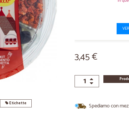
In que
VER
3,45 €
Prod
Etichette
Spediamo con mezzi 