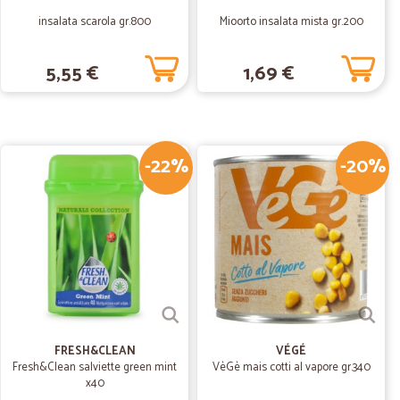
insalata scarola gr.800
Mioorto insalata mista gr.200
17/11/2021
5,55 €
1,69 €
-22%
30/09/2021
-20%
odotti sono…
sono buoni
.
29/10/2020
BILE, SPECIALMENTE NEL PRODOTTI REFRIGERATI.
FRESH&CLEAN
VÉGÉ
Fresh&Clean salviette green mint
VèGè mais cotti al vapore gr.340
23/06/2020
x40