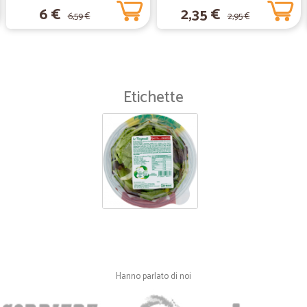
Spedizione velocissima
6 €
2,35 €
6,59 €
2,95 €
Spedizione velocissima
—
Valter P.
Supermercato da provare
Etichette
Supermercato da provare
Hanno parlato di noi