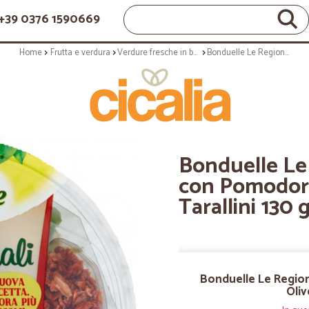
+39 0376 1590669
Home
Frutta e verdura
Verdure fresche in busta
Bonduelle Le Regionali alla Pugliese con Pomodori Secchi, Olive Nere e Tarallini 130 g
Bonduelle Le 
con Pomodori 
Tarallini 130 
Bonduelle Le Region
Oliv