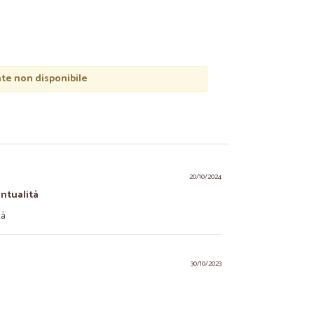
e non disponibile
20/10/2024
untualità
tà
30/10/2023