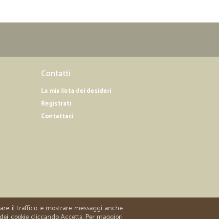
Contatti
La mia lista dei desideri
Registrati
Contattaci
zzare il traffico e mostrare messaggi anche
 dei cookie cliccando Accetta. Per maggiori