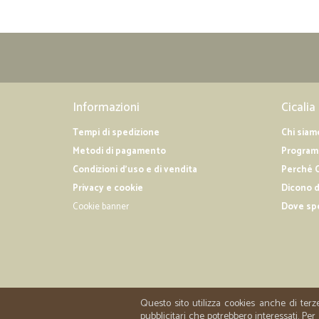
Informazioni
Cicalia
Tempi di spedizione
Chi siam
Metodi di pagamento
Programm
Condizioni d'uso e di vendita
Perché C
Privacy e cookie
Dicono d
Cookie banner
Dove sp
Questo sito utilizza cookies anche di terz
pubblicitari che potrebbero interessati. P