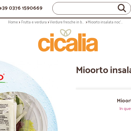
+39 0376 1590669
Home
Frutta e verdura
Verdure fresche in busta
Mioorto insalata noc'e' gr.200
Mioorto insal
Mioort
In que