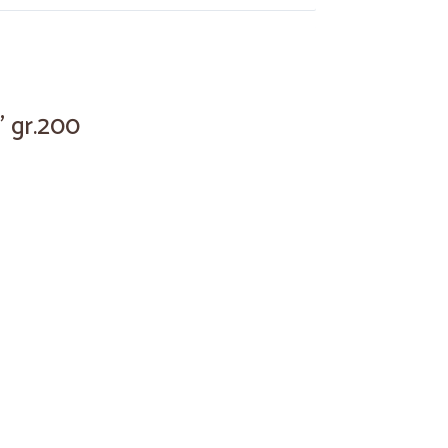
14/08/2023
' gr.200
04/10/2021
30/08/2020
ne,la tua spesa a casa in pochi click, complimenti per
17/06/2020