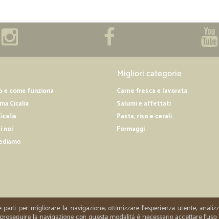
Migliori categorie
o e come funziona
Carne fresca e lavorata
a Cicalia
Salumi e affettati
icalia
Pasta, riso e cerali
i noi
Formaggi
ediamo
e parti per migliorare la navigazione, ottimizzare l'esperienza utente, anali
er proseguire la navigazione con questa modalità è necessario accettare l'uso