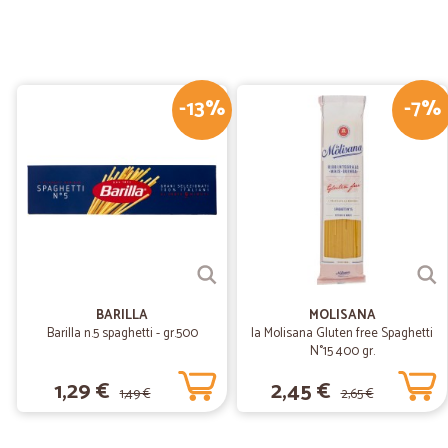
-13%
-7%
BARILLA
MOLISANA
Barilla n.5 spaghetti - gr.500
la Molisana Gluten free Spaghetti
N°15 400 gr.
1,29 €
2,45 €
1,49 €
2,65 €