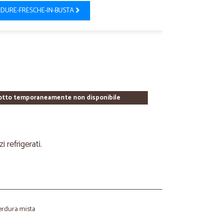
DURE-FRESCHE-IN-BUSTA
otto temporaneamente non disponibile
refrigerati.
verdura mista