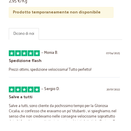
2,95 €/Kg
Prodotto temporaneamente non disponibile
Dicono di noi
—
Monia B.
07/04/2025
Spedizione flash
Prezzi ottimi, spedizione velocissima! Tutto perfetto!
—
Sergio D.
20/01/2022
Salve a tutti
Salve a tutti, sono cliente da pochissimo tempo per la Gloriosa
Cicalia, vi confesso che eravamo un po' titubanti , vi spieghiamo; nel
senso che non credevamo nelle consegne velocissime soprattutto
dei cibi freschi e soprattutto in tempi così tristi dettati da Omicron!!!
Ebbene ci abbiamo creduto e siamo stati ripagati in modo sublime!!!