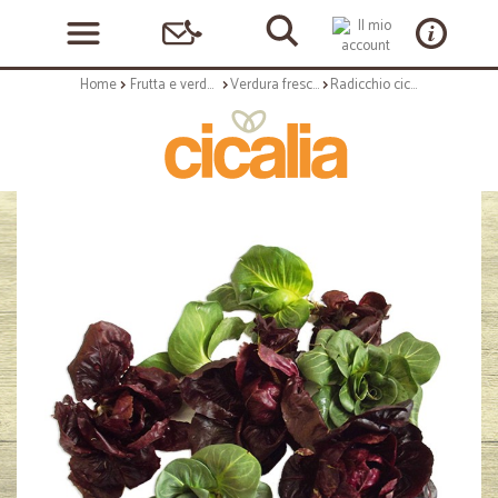
Home
Frutta e verdura
Verdura fresca
Radicchio cicorino misto kg.1