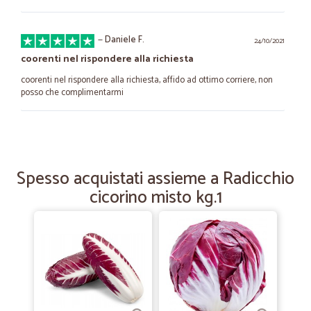
—
Daniele F.
24/10/2021
coorenti nel rispondere alla richiesta
coorenti nel rispondere alla richiesta, affido ad ottimo corriere, non
posso che complimentarmi
—
Daniela V.
01/05/2021
Anche questa volta tutto ok.
Spesso acquistati assieme a Radicchio
Anche questa volta tutto ok.
cicorino misto kg.1
—
Massimiliano F.
28/10/2020
Servizio Rapito e Qualitativo
Servizio Rapito e Qualitativo! Ho conosciuto Cicalia per caso e ne
sono rimasto piacevolmente sorpreso. Grazie!!