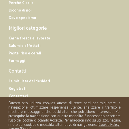
Perché Cicalia
Dicono di noi
Dove spediamo
Migliori categorie
Carne fresca e lavorata
Salumi e affettati
Pasta, riso e cerali
Formaggi
Contatti
La mia lista dei desideri
Registrati
Contattaci
Questo sito utilizza cookies anche di terze parti per migliorare la
navigazione, ottimizzare l'esperienza utente, analizzare il traffico e
mostrare messaggi anche pubblicitari che potrebbero interessati. Per
proseguire la navigazione con questa modalità è necessario accettare
l'uso dei cookie cliccando Accetta. Per maggiori info su utilizzo, natura,
rifiuto dei cookies e modalità alternative di navigazione: [
Cookie Policy
]