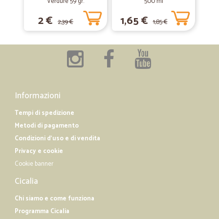
Verdure 59 gr.
500 ml
—
Romina B.
09/08/2019
Servizio eccellente
2 €
1,65 €
2,39 €
1,85 €
Servizio eccellente Costi di spedizione però troppo alto rispetto ai
prodotti che commercializzate
—
Chiara M.
20/12/2018
mi piace sono anziana e ho bisogno di…
Informazioni
mi piace sono anziana e ho bisogno di fare la spesa a m odo mio
cosa mi serve e quando spendere CICALIA e tutto questo consilio a
Tempi di spedizione
tutti e affidabile .GRAZIE
Metodi di pagamento
Condizioni d'uso e di vendita
Privacy e cookie
Cookie banner
Cicalia
Chi siamo e come funziona
Programma Cicalia