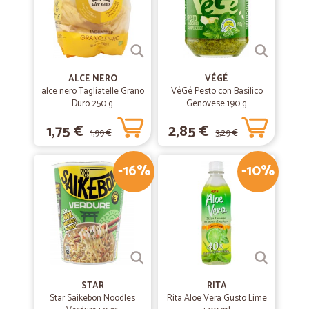
—
Carlo C.
11/02/2020
come prima esperienza e stata molto…
come prima esperienza e stata molto positiva,da ripetere
ALCE NERO
VÉGÉ
alce nero Tagliatelle Grano
VéGé Pesto con Basilico
Duro 250 g
—
Livia G.
Genovese 190 g
15/12/2019
Veloci e precisi grazie
1,75 €
2,85 €
1,99 €
3,29 €
Veloci e precisi grazie
-16%
-10%
—
Ornella G.
04/11/2019
Bicarbonato di sodio purissimo “SOLVAY”
Il Prodotto rispettava quanto descritto : Bicarbonato purissimo Solvay
confezione in scatola da 1 kg. Buona qualità in rapporto al prezzo ,
veramente conveniente . Merce arrivata secondo i tempi previsti ben
imballata . Consigliatissimo.
STAR
RITA
Star Saikebon Noodles
Rita Aloe Vera Gusto Lime