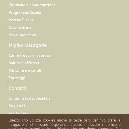
Chi siamo e come funziona
Programma Cicalia
Perché Cicalia
Dicono di noi
Dove spediamo
Migliori categorie
Carne fresca e lavorata
Salumi e affettati
Pasta, riso e cerali
Formaggi
Contatti
La mia lista dei desideri
Registrati
Contattaci
Questo sito utilizza cookies anche di terze parti per migliorare la
navigazione, ottimizzare l'esperienza utente, analizzare il traffico e