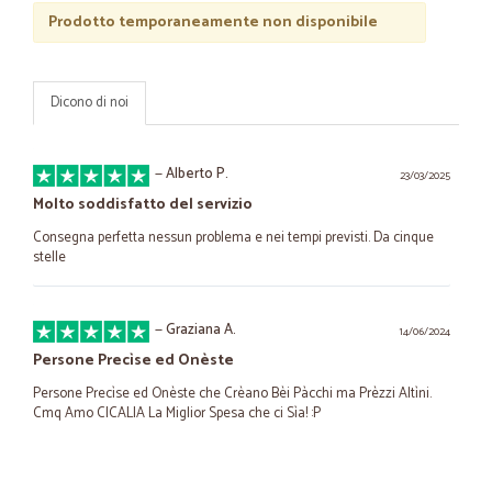
Prodotto temporaneamente non disponibile
Dicono di noi
—
Alberto P.
23/03/2025
Molto soddisfatto del servizio
Consegna perfetta nessun problema e nei tempi previsti. Da cinque
stelle
—
Graziana A.
14/06/2024
Persone Precìse ed Onèste
Persone Precìse ed Onèste che Crèano Bèi Pàcchi ma Prèzzi Altìni.
Cmq Amo CICALIA La Miglior Spesa che ci Sìa! :P
—
Sergio B.
18/09/2021