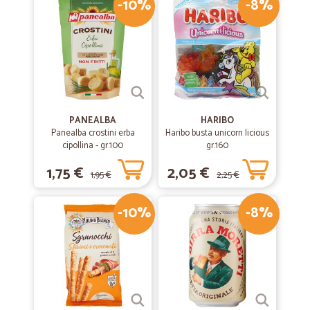
-10%
-8%
PANEALBA
HARIBO
Panealba crostini erba
Haribo busta unicorn licious
cipollina - gr.100
gr.160
1,75 €
2,05 €
1,95 €
2,25 €
-10%
-8%