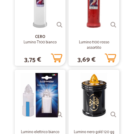
con un piccolo omaggio inaspettato che non dispiace mai, che dire...
complimenti e grazie
—
Irena M.
25/05/2020
Primo ordine che ho effettuato
CERO
Lumino T100 bianco
Lumino t100 rosso
Primo ordine che ho effettuato. Tutto ben imballato e siccome avevo
assortito
prodotti freschi consegnati a giusta temperatura e con scadenze non
troppo vicine.
3,75 €
3,69 €
—
Lucia flavia T.
05/03/2020
Prodotti corrispondenti alla…
Prodotti corrispondenti alla descrizione. Imballo un po’ troppo grande
per il contenuto
—
Vanni L.
16/11/2019
materiali imballaggio.. non al top..
Lumino elettrico bianco
Lumino nero gold 120 gg