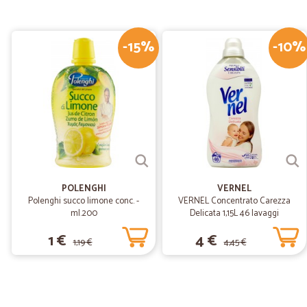
-15%
-10%
POLENGHI
VERNEL
Polenghi succo limone conc. -
VERNEL Concentrato Carezza
ml.200
Delicata 1,15L 46 lavaggi
1 €
4 €
1,19 €
4,45 €