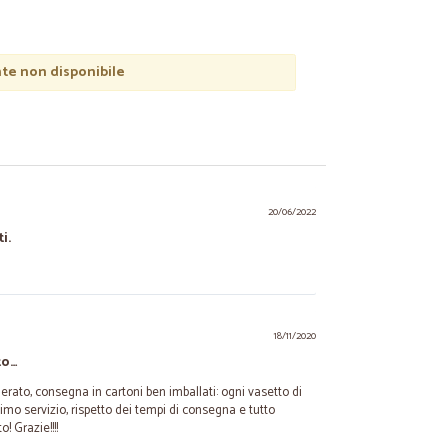
e non disponibile
20/06/2022
i.
18/11/2020
to…
erato, consegna in cartoni ben imballati: ogni vasetto di
imo servizio, rispetto dei tempi di consegna e tutto
! Grazie!!!!