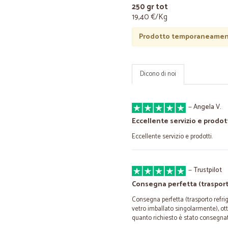
250 gr tot
19,40 €/Kg
Prodotto temporaneament
Dicono di noi
—
Angela V.
Eccellente servizio e prodott
Eccellente servizio e prodotti.
—
Trustpilot
Consegna perfetta (traspor
Consegna perfetta (trasporto refrig
vetro imballato singolarmente), ott
quanto richiesto è stato consegnato