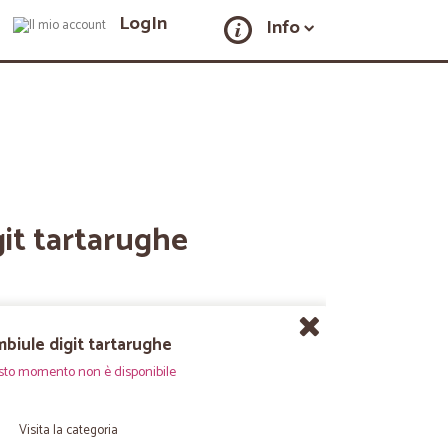
LogIn
Info
it tartarughe
biule digit tartarughe
sto momento non è disponibile
Visita la categoria