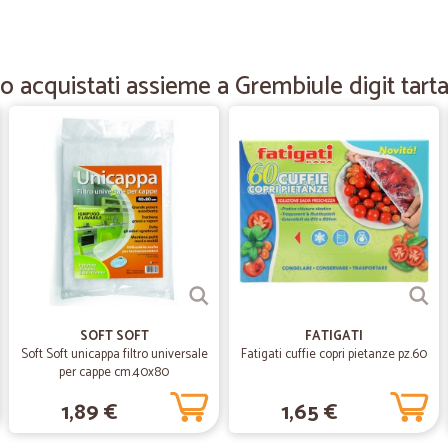
—
Maria elena
Ottimo servizio
o acquistati assieme a Grembiule digit tart
Ottimo servizio! Puntuale e consegn
—
Carla B.
Consegna veloce e perfetta
Consegna veloce e perfetta. Grazi
—
Nicola Z.
Veloci nelle consegne
SOFT SOFT
FATIGATI
La merce è arrivata come program
Soft Soft unicappa filtro universale
Fatigati cuffie copri pietanze pz.60
per cappe cm.40x80
1,89 €
1,65 €
—
Silvia F.
Servizio fantastico