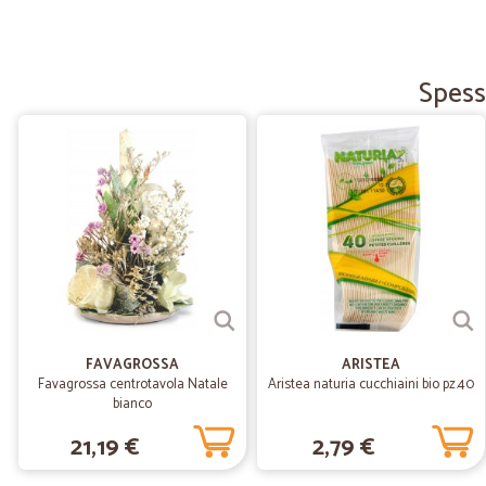
Spess
FAVAGROSSA
ARISTEA
Favagrossa centrotavola Natale
Aristea naturia cucchiaini bio pz.40
bianco
21,19 €
2,79 €