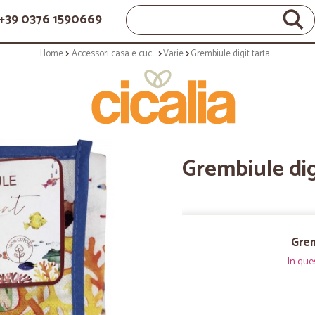
+39 0376 1590669
Home
Accessori casa e cucina
Varie
Grembiule digit tartarughe
Grembiule dig
Grem
In que