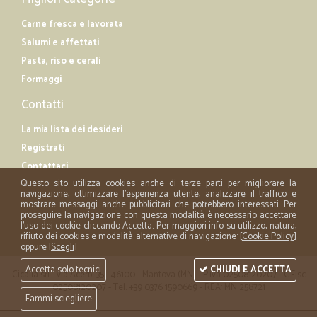
Carne fresca e lavorata
Salumi e affettati
Pasta, riso e cerali
Formaggi
Contatti
La mia lista dei desideri
Registrati
Contattaci
Questo sito utilizza cookies anche di terze parti per migliorare la
navigazione, ottimizzare l'esperienza utente, analizzare il traffico e
mostrare messaggi anche pubblicitari che potrebbero interessati. Per
proseguire la navigazione con questa modalità è necessario accettare
l'uso dei cookie cliccando Accetta. Per maggiori info su utilizzo, natura,
rifiuto dei cookies e modalità alternative di navigazione: [
Cookie Policy
]
oppure [
Scegli
]
Accetta solo tecnici
CHIUDI E ACCETTA
Cicalia srl - via Acerbi 35 - 46100 - Mantova (MN) - P.iva 02508120207 - C.Fisc
02508120207 - Tel. +39 0376 1590669 - REA: MN 258721
Fammi sciegliere