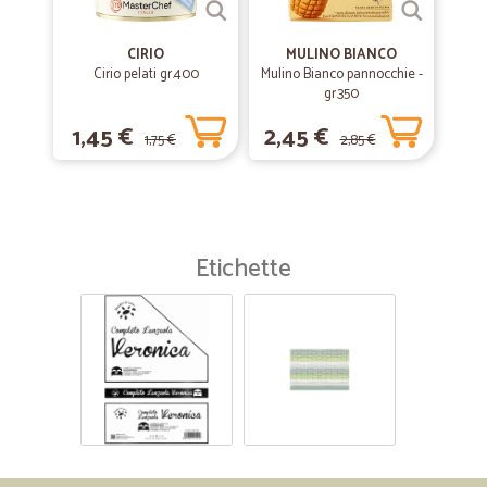
CIRIO
MULINO BIANCO
Cirio pelati gr.400
Mulino Bianco pannocchie -
gr.350
1,45 €
2,45 €
1,75 €
2,85 €
Etichette