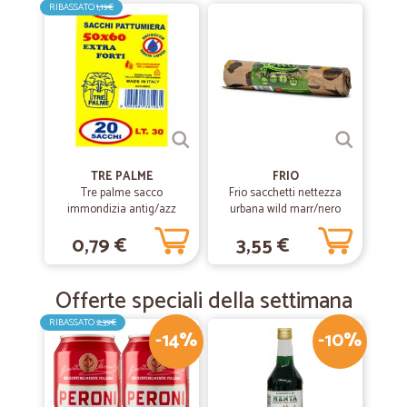
RIBASSATO
1,19€
TRE PALME
FRIO
Tre palme sacco
Frio sacchetti nettezza
immondizia antig/azz
urbana wild marr/nero
50x60cm
cm.52x60 pz.13
0,79 €
3,55 €
Offerte speciali della settimana
RIBASSATO
2,39€
-14%
-10%