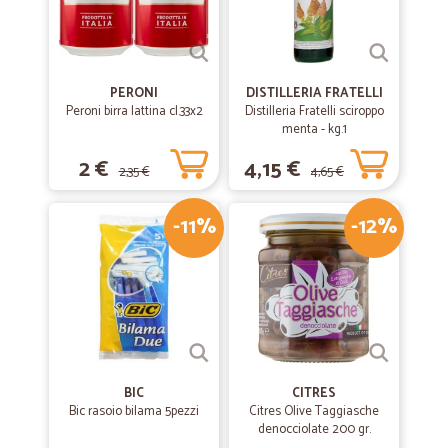
PERONI
DISTILLERIA FRATELLI
Peroni birra lattina cl.33x2
Distilleria Fratelli sciroppo
menta - kg.1
2 €
4,15 €
2,35 €
4,65 €
-11%
-12%
BIC
CITRES
Bic rasoio bilama 5pezzi
Citres Olive Taggiasche
denocciolate 200 gr.