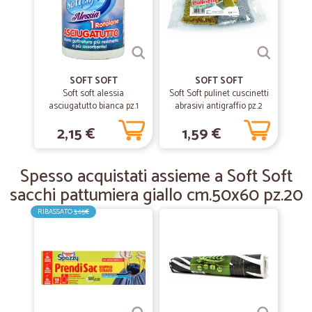
—
Lanfranco G.
21/11/2019
Tutto bene.Tempi di consegna…
Tutto bene.Tempi di consegna buoni.Prodotti ottimi,come
sempre.Consigliato.Grazie
SOFT SOFT
SOFT SOFT
Soft soft alessia
Soft Soft pulinet cuscinetti
asciugatutto bianca pz.1
abrasivi antigraffio pz.2
—
Massimo M.
21/02/2019
2,15 €
1,59 €
Eccellente
Eccellente, consiglio a tutti di acquistare. Ce ne fossero di aziende
Spesso acquistati assieme a Soft Soft
così.
sacchi pattumiera giallo cm.50x60 pz.20
RIBASSATO
3,65€
—
Luigi M.
06/12/2018
Consegna veloce e precisa
Consegna veloce e precisa