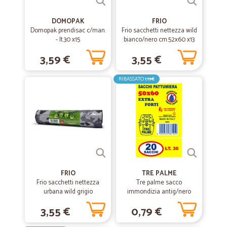
DOMOPAK
FRIO
Domopak prendisac c/man.
Frio sacchetti nettezza wild
- lt.30 x15
bianco/nero cm.52x60 x13
3,59 €
3,55 €
RIBASSATO
1,19€
FRIO
TRE PALME
Frio sacchetti nettezza
Tre palme sacco
urbana wild grigio
immondizia antig/nero
cm.52x60 x13
cm.50x60
3,55 €
0,79 €