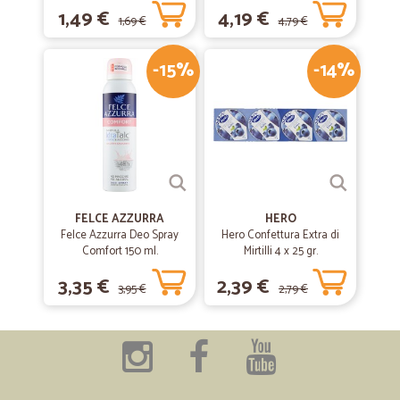
1,49 €
4,19 €
1,69 €
4,79 €
-15%
-14%
FELCE AZZURRA
HERO
Felce Azzurra Deo Spray
Hero Confettura Extra di
Comfort 150 ml.
Mirtilli 4 x 25 gr.
3,35 €
2,39 €
3,95 €
2,79 €