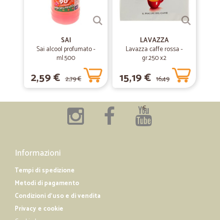
—
Patrizia F.
31/01/2020
Consegna rapida
Consegna rapida, materiale (non deperibile) in ottimo stato.
SAI
LAVAZZA
Sai alcool profumato -
Lavazza caffe rossa -
ml.500
gr.250 x2
—
Flora D.
28/10/2019
2,59 €
15,19 €
2,79 €
16,49
Ottimo!
Ottimi prezzi, prodotti e spedizione velocissima!
€
—
Massimo B.
07/06/2019
Tutto ottimo
Informazioni
Tutto ottimo. Eccellente.
Tempi di spedizione
Metodi di pagamento
Condizioni d'uso e di vendita
Privacy e cookie