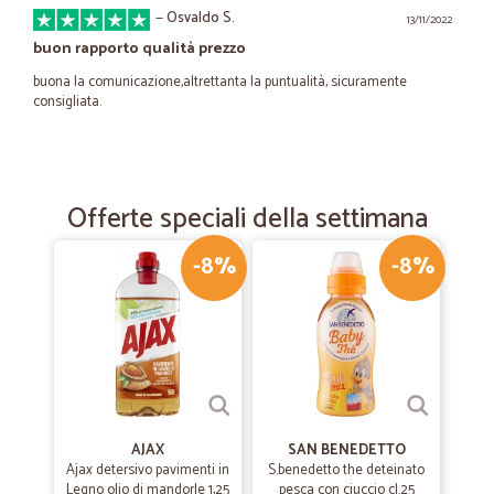
—
Osvaldo S.
13/11/2022
buon rapporto qualità prezzo
buona la comunicazione,altrettanta la puntualità, sicuramente
consigliata.
—
Emanuele C.
27/05/2021
Ottimi prodotti,consegna…
Offerte speciali della settimana
Ottimi prodotti,consegna velocissima...continuerò ad acquistare da
Voi...
-8%
-8%
—
Patrizia G.
17/05/2021
Puntualità
Puntualità, merce ottima e raggiungono proprio tutti i luoghi
AJAX
SAN BENEDETTO
—
Giorgio P.
Ajax detersivo pavimenti in
S.benedetto the deteinato
20/04/2021
Legno olio di mandorle 1,25
pesca con ciuccio cl.25