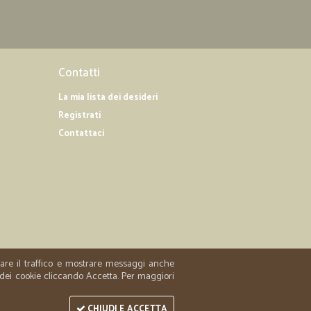
03/04/2020
tto che…
l'unica finestra per fare l'ordine sia intorno a.mezzanotte,
Contatti
La mia lista dei desideri
Registrati
09/03/2020
Contattaci
22/12/2019
o
 sicuramente ancora acquisti
zzare il traffico e mostrare messaggi anche
 dei cookie cliccando Accetta. Per maggiori
CHIUDI E ACCETTA