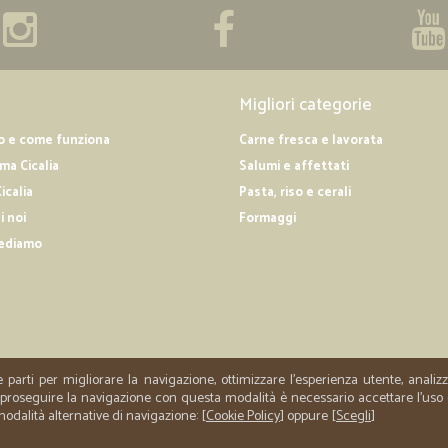
—
Paola S.
Molto buona tranne per il fa
Molto buona tranne per il fatto che 
ma comprensibile per il periodo.
Migliori categorie
o e come funziona
Carne fresca e lavorata
—
Sabrina M.
a Cicalia
Salumi e affettati
Tutto perfetto
icalia
Pasta, riso e cerali
i noi
Formaggi
Tutto perfetto
ediamo
—
Marika C.
Arrivato tutto come previst
Arrivato tutto come previsto. Farò
e parti per migliorare la navigazione, ottimizzare l'esperienza utente, anali
er proseguire la navigazione con questa modalità è necessario accettare l'uso
 modalità alternative di navigazione: [
Cookie Policy
] oppure [
Scegli
]