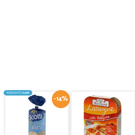
RIBASSATO
2,45€
-14%