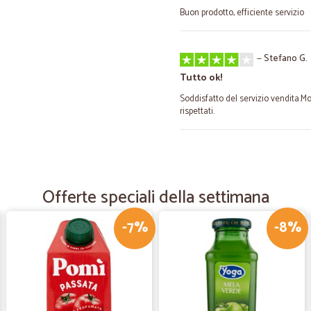
Buon prodotto, efficiente servizio
—
Stefano G.
Tutto ok!
Soddisfatto del servizio vendita.
rispettati.
—
Stefano R.
Grazie tutto ok spedizione 
Offerte speciali della settimana
Grazie tutto ok spedizione veloce
-7%
-8%
—
Cristina O.
Consegna tempestiva gentil
Consegna tempestiva gentilissimi n
ancora