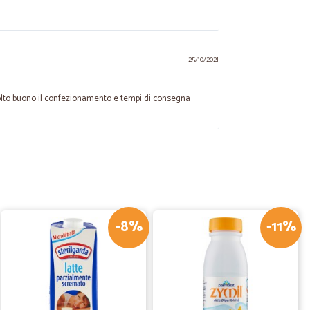
25/10/2021
Molto buono il confezionamento e tempi di consegna
10/04/2021
veloce
-8%
-11%
18/08/2020
issimi nel…
el offrire omaggi prova di alcuni prodotti grazie ordinerò