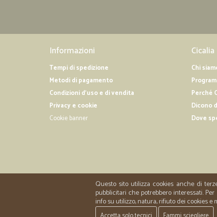
Informazioni
Cicalia
Tempi di spedizione
Chi siam
Metodi di pagamento
Programm
Condizioni d'uso e di vendita
Perché C
Privacy e cookie
Dicono d
Cookie banner
Dove sp
Questo sito utilizza cookies anche di terz
pubblicitari che potrebbero interessati. P
info su utilizzo, natura, rifiuto dei cookies e
Accetta solo tecnici
Fammi sciegliere