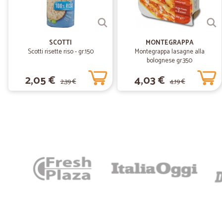
SCOTTI
MONTEGRAPPA
Scotti risette riso - gr.150
Montegrappa lasagne alla
bolognese gr.350
2,05 €
4,03 €
2,39 €
4,19 €