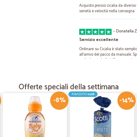
Acquisto presso cicalia da diverso 
serietà e velocità nella consegna
—
Donatella Z
Servizio eccellente
Ordinare su Cicalia è stato semplic
all'arrivo del pacco da manuale. S
molto ben imballati. Sicuramente r
—
Carlo P.
Offerte speciali della settimana
Di più non si può!
RIBASSATO
2,45€
Estremamente positiva. Acquistato
-8%
-14%
rispettosa.
—
Maria P.
Servizio impeccabile