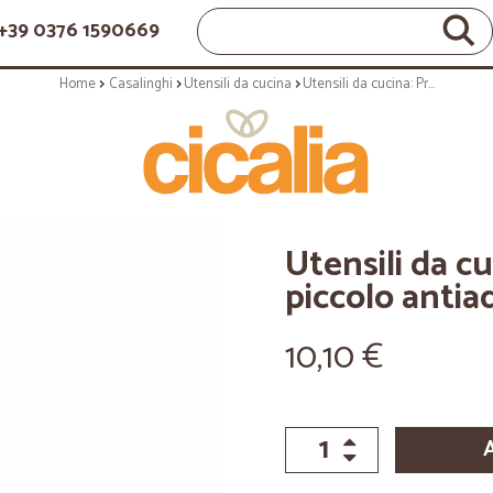
+39 0376 1590669
Home
Casalinghi
Utensili da cucina
Utensili da cucina: Profile mestolo piccolo antiaderente
Utensili da c
piccolo antia
10,10 €