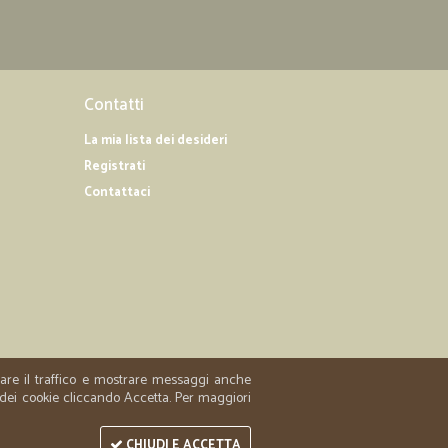
25/01/2020
a ed informata per tutta la spedizione, consegna nei
isfatta !!!
Contatti
La mia lista dei desideri
16/01/2020
Registrati
ita.
Contattaci
16/04/2019
ionato.
o impeccabile, fare la spesa così diventa un piacere
 e stress. Ho apprezzato che i prodotti alimentari
n modo da preservarli dai detersivi. Sicuramente
zzare il traffico e mostrare messaggi anche
 dei cookie cliccando Accetta. Per maggiori
CHIUDI E ACCETTA