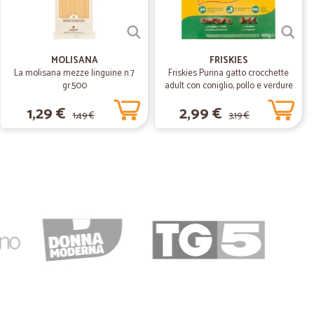
30/03/2020
MOLISANA
FRISKIES
La molisana mezze linguine n.7
Friskies Purina gatto crocchette
le.
gr.500
adult con coniglio, pollo e verdure
scatola gr.400
1,29 €
2,99 €
1,49 €
3,19 €
25/02/2020
28/01/2020
e di…
ualità ad un prezzo conveniente.