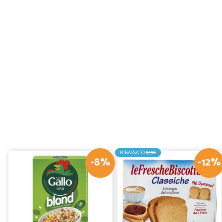
RIBASSATO
2,19€
-8%
-12%