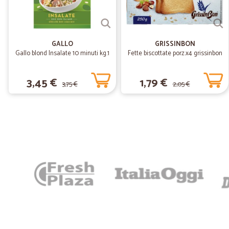
GALLO
GRISSINBON
Gallo blond Insalate 10 minuti kg.1
Fette biscottate porz.x4 grissinbon
3,45 €
1,79 €
3,75 €
2,05 €