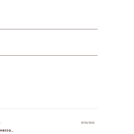
.
31/05/2025
iverso…