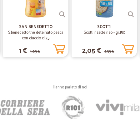
Servizio impeccabile
—
Ivana Z.
SAN BENEDETTO
SCOTTI
S.benedetto the deteinato pesca
Scotti risette riso - gr.150
Spedizione precisa e puntua
con ciuccio cl.25
Spedizione precisa e puntuale.
1 €
2,05 €
1,09 €
2,39 €
—
Vetreria A.
Ottimo
Ottimo. Servizio puntuale
Hanno parlato di noi
—
Aldo R.
Servizio celere con material
Servizio celere con materiale di q