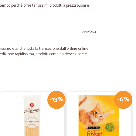
tempo perché offre tantissimi prodotti a prezzi buoni e
.
02/10/2024
issimo e anche tutta la transazione dall'ordine online
pedizione rapidissima, prodotti come da descrizione e
icomprerò ancora su Cicalia.
13/08/2022
 un prodotto ormai introvabile. Consegna velocissima e
-13%
-6%
19/08/2021