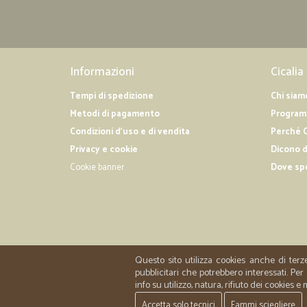
Informazioni
Cicalia
Tempi di spedizione
Chi siam
Metodi di pagamento
Programm
Condizioni d'uso e di vendita
Perché C
Privacy e cookie
Dicono d
Cookie banner
Dove sp
Questo sito utilizza cookies anche di terz
pubblicitari che potrebbero interessati. P
info su utilizzo, natura, rifiuto dei cookies e
Accetta solo tecnici
Fammi sciegliere