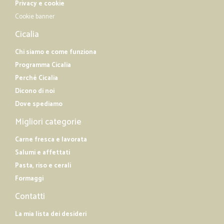
Privacy e cookie
Cookie banner
—
Paolo B.
05/05/2019
Cicalia
Molto bene e Veloce.
Molto bene e Veloce.
Chi siamo e come funziona
Programma Cicalia
Perché Cicalia
—
Amalia U.
06/12/2018
Dicono di noi
Più che soddisfatta
Dove spediamo
Più che soddisfatta! Sempre molta gentilezza, se si contatta
Migliori categorie
telefonicamente; precisione e puntualità nella consegna.
Carne fresca e lavorata
Salumi e affettati
Pasta, riso e cerali
Formaggi
Contatti
La mia lista dei desideri