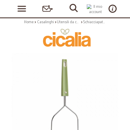
Home
Casalinghi
Utensili da cucina
Schiacciapatate utensile e verdure a filo inox - serie Vera verde bianco