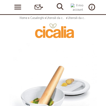
Home
Casalinghi
Utensili da cucina
Utensili da cucina: Mortaio in porcellana con grattugia per zenzero