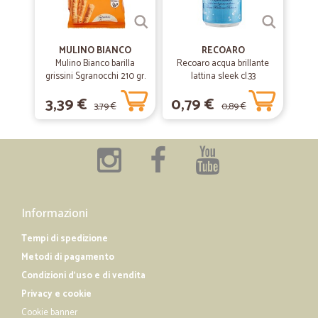
—
Loris S.
03/05/2019
Certamente da consigliare agli amici
MULINO BIANCO
RECOARO
Mulino Bianco barilla
Recoaro acqua brillante
Certamente da consigliare agli amici
grissini Sgranocchi 210 gr.
lattina sleek cl.33
3,39 €
0,79 €
3,79 €
0,89 €
—
Andrea L.
02/04/2019
Ottimo
consegna puntuale e comoda presso il punto di ritiro
Informazioni
Tempi di spedizione
Metodi di pagamento
Condizioni d'uso e di vendita
Privacy e cookie
Cookie banner