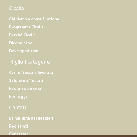
Cicalia
Chi siamo e come funziona
Programma Cicalia
Perché Cicalia
Dicono di noi
Dove spediamo
Migliori categorie
Carne fresca e lavorata
Salumi e affettati
Pasta, riso e cerali
Formaggi
Contatti
La mia lista dei desideri
Registrati
Contattaci