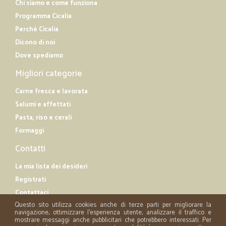
Chi siamo e come funziona
Programma Cicalia
Perché Cicalia
Dicono di noi
Dove spediamo
Migliori categorie
Carne fresca e lavorata
Salumi e affettati
Pasta, riso e cerali
Formaggi
Contatti
La mia lista dei desideri
Registrati
Contattaci
Questo sito utilizza cookies anche di terze parti per migliorare la
navigazione, ottimizzare l'esperienza utente, analizzare il traffico e
mostrare messaggi anche pubblicitari che potrebbero interessati. Per