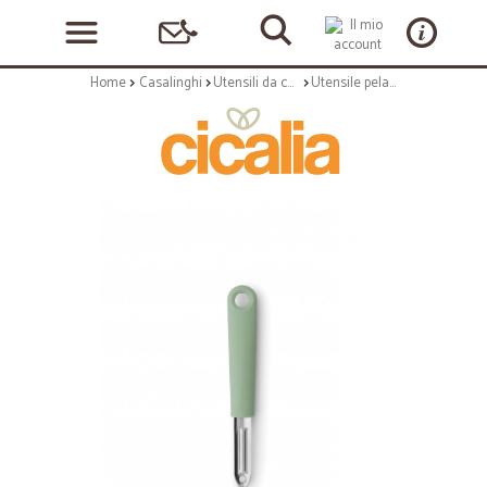
Home
Casalinghi
Utensili da cucina
Utensile pelapatate rigalimoni jade - colore green - serie tasty+