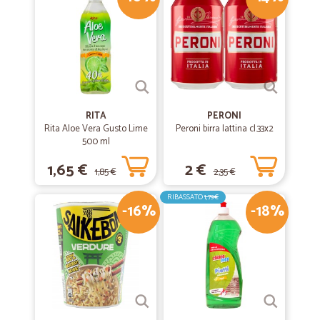
—
Carla A.
17/09/2020
Sono veramente contenta di aver…
Sono veramente contenta di aver acquistato da voi, ottimi prezzi
grazie e alla prossima
RITA
PERONI
Rita Aloe Vera Gusto Lime
—
Gelserino Z.
Peroni birra lattina cl.33x2
23/05/2020
500 ml
La pasta
1,65 €
2 €
Salve sono soddisfatto dell’acquisto consegna immediata
1,85 €
2,35 €
praticamente solo tempi tecnici ordine perfetto complimenti a tutti.
Sicuramente rifarò esperienza consiglio
RIBASSATO
1,79€
-16%
-18%
—
Marco P.
08/03/2020
futto perfetto
futto perfetto