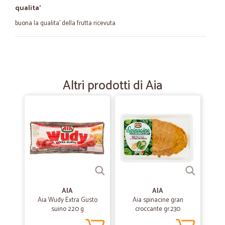
qualita'
buona la qualita' della frutta ricevuta
—
.
16/08/2021
in generale darei 5 stelle per l…
Altri prodotti di Aia
in generale darei 5 stelle per l evidente miglioramento sia del
catalogo prodotti,sia per la celerita' delle spedizioni. ne do 4 perche' a
volte manca qualche prodotto ordinato,niente di grave,ma attendo
conferme del miglioramento della gestione del magazzino. l
esperienza comunque e' molto buona.
—
Rossella G.
25/06/2021
Tutto perfetto,puntuale,che dire di…
Tutto perfetto,puntuale,che dire di piu' Bravi!!!!!
AIA
AIA
Aia Wudy Extra Gusto
Aia spinacine gran
suino 220 g
croccante gr.230
—
Lara C.
19/07/2020