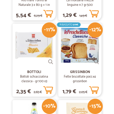
Rio mare Tonno al
La molisana mezze
Naturale 3 x 80 g + 1 in
linguine n.7 gr.500
omaggio
5,54 €
1,29 €
6,29 €
1,49 €
RIBASSATO
2,19€
-11%
-12%
BOTTOLI
GRISSINBON
Bottoli schiacciatina
Fette biscottate porz.x4
classica - gr.100 x3
grissinbon
2,35 €
1,79 €
2,65 €
2,05 €
-10%
-15%