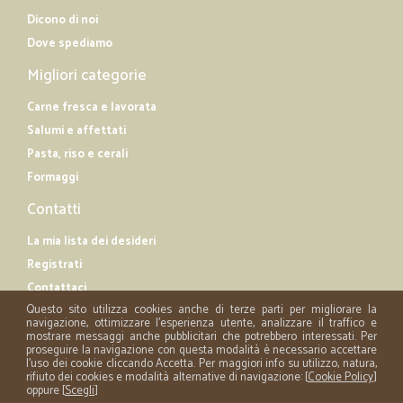
Dicono di noi
Dove spediamo
Migliori categorie
Carne fresca e lavorata
Salumi e affettati
Pasta, riso e cerali
Formaggi
Contatti
La mia lista dei desideri
Registrati
Contattaci
Questo sito utilizza cookies anche di terze parti per migliorare la
navigazione, ottimizzare l'esperienza utente, analizzare il traffico e
mostrare messaggi anche pubblicitari che potrebbero interessati. Per
proseguire la navigazione con questa modalità è necessario accettare
l'uso dei cookie cliccando Accetta. Per maggiori info su utilizzo, natura,
rifiuto dei cookies e modalità alternative di navigazione: [
Cookie Policy
]
oppure [
Scegli
]