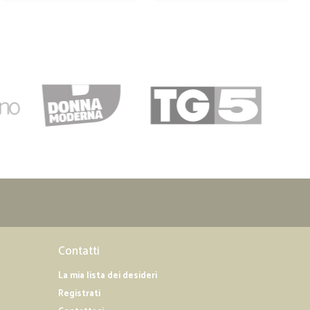
tti e…
onsegna ... Il pagamento con PayPal però è troppo caro a
31/03/2020
ente…
ti. Qualità ottima x tutti i prodotti.
01/03/2020
 non c'è…
traccia di quando arriverà il corriere..
Contatti
21/02/2020
La mia lista dei desideri
Registrati
a dire...sicuramente rifaro' altri ordini