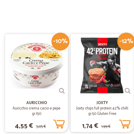
-10%
-12%
AURICCHIO
JOXTY
Auricchio crema cacio e pepe
Joxty chips full protein 42% chilli
gr.150
gr.50 Gluten Free
4,55 €
1,74 €
5,05 €
1,99 €