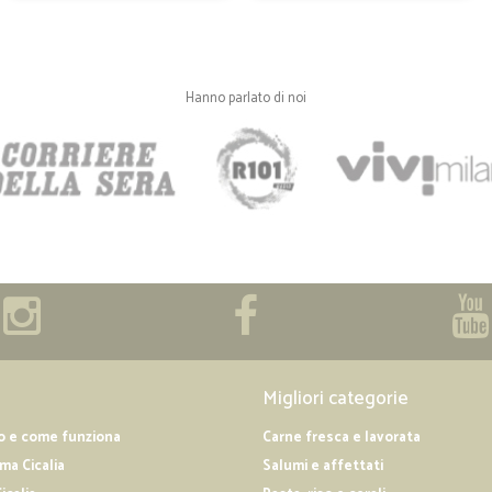
Ottimo come al solito prodo
Ottimo come al solito prodotti e c
mio parere
Hanno parlato di noi
—
Elisa F.
Prodotti freschi assolutam
Prodotti freschi assolutamente perfet
—
Chiara B.
Ottimo servizio peccato che
Ottimo servizio peccato che non c'è 
Migliori categorie
—
Lorena A.
⭐⭐⭐⭐⭐
o e come funziona
Carne fresca e lavorata
a Cicalia
Salumi e affettati
Ottimo,puntualissimi ,non c'è altro d