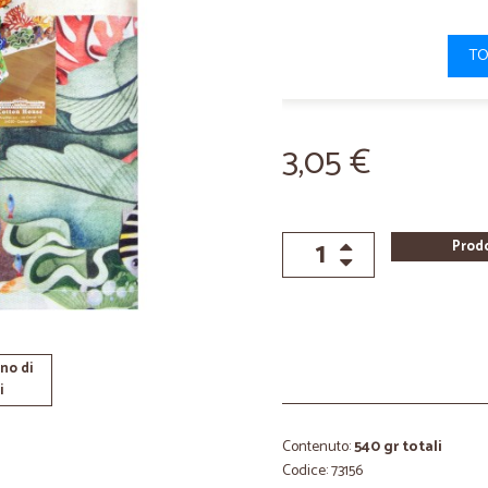
TO
3,05 €
Prod
no di
i
Contenuto:
540 gr totali
Codice: 73156