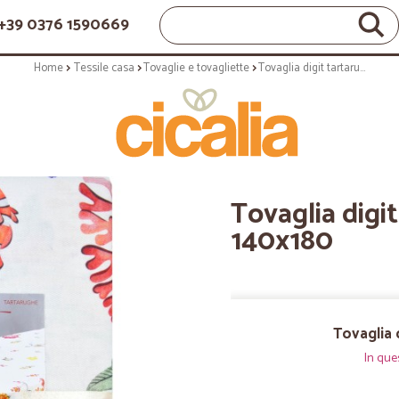
+39 0376 1590669
Home
Tessile casa
Tovaglie e tovagliette
Tovaglia digit tartarughe cm 140x180
Tovaglia digi
140x180
Tovaglia 
In que