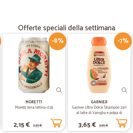
—
Ivan I.
Non ho dato 5 per per la sp
Non ho dato 5 per per la spedizione
Offerte speciali della settimana
raggiunge il minimo. Tutto sommat
-8%
-7%
—
Chiara F.
Ottimo servizio
Spesa arrivata puntualmente. Pacco
Pienamente soddisfatta.
—
Flavio B.
Tutto perfetto
MORETTI
GARNIER
Tutto perfetto
Moretti birra lattina cl.33
Garnier Ultra Dolce Shampoo 2in1
al latte di Vaniglia e polpa di
Papaya per capelli lunghi, 300 ml.
2,15 €
3,65 €
2,35 €
3,95 €
—
Mirko P.