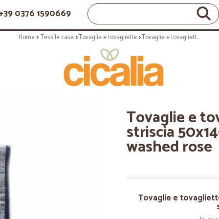
+39 0376 1590669
Home
Tessile casa
Tovaglie e tovagliette
Tovaglie e tovagliette: Odette striscia 50x140 100% cotone stone washed rose
Tovaglie e to
striscia 50x
washed rose
Tovaglie e tovagliet