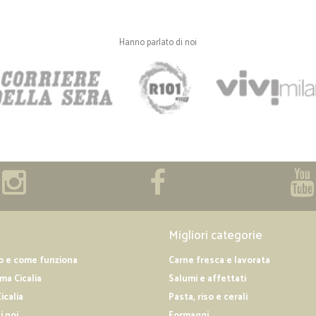
Ottimo in tutto
Ottimo in tutto
Hanno parlato di noi
—
Fiorella F.
Prezzi buoni
Prezzi buoni, puntuali e seri. Lo con
—
Marilina A.
Prodotto arrivato nei tempi
Prodotto arrivato nei tempi , ben 
scadenza.
Migliori categorie
o e come funziona
Carne fresca e lavorata
—
Christian D.
a Cicalia
Salumi e affettati
Tutto perfetto.
icalia
Pasta, riso e cerali
Tutto perfetto.
i noi
Formaggi