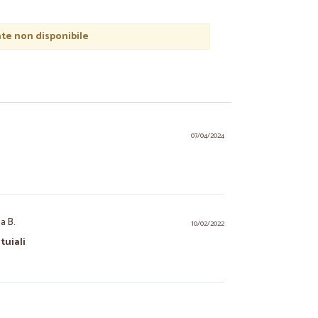
e non disponibile
07/04/2024
a B.
10/02/2022
tuiali
11/07/2021