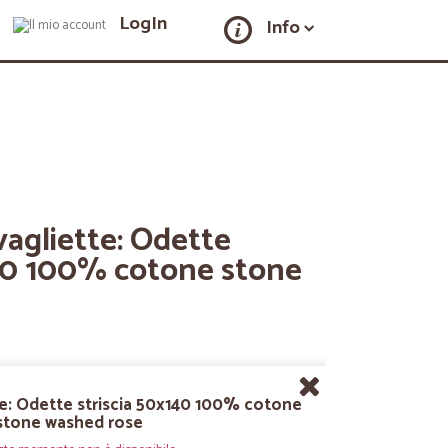
LogIn
Info
vagliette: Odette
140 100% cotone stone
te: Odette striscia 50x140 100% cotone
stone washed rose