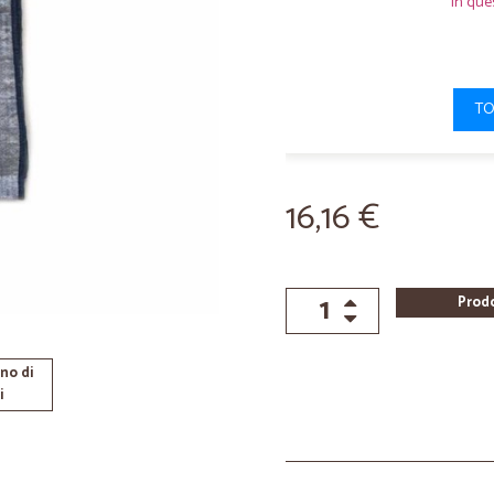
In que
TO
16,16 €
Prod
no di
i