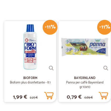
-11%
-11%
BIOFORM
BAYERNLAND
Bioform plus disinfettante - lt.1
Panna per caffè Bayernland
gr.10x10
1,99 €
0,79 €
2,25 €
0,89 €