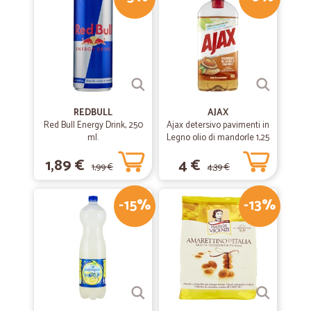
Bravi
Mi sono trovato molto bene veloci e precisi
—
Maurizio stefano P.
04/08/2022
Consegna con tutto in ordine
REDBULL
AJAX
Consegna con tutto in ordine, ben confezionato e refrigerato! Il top!
Red Bull Energy Drink, 250
Ajax detersivo pavimenti in
ml.
Legno olio di mandorle 1,25
L
1,89 €
4 €
—
.
24/02/2021
1,99 €
4,39 €
ottimo servizio rapido
-15%
-13%
ottimo servizio rapido
—
Alvaro L.
30/05/2019
Merce arrivata puntualmente.
Merce arrivata puntualmente.. la confezione in perfetto stato.. che
dire?.. sono pienamente soddisfatto. Grazie