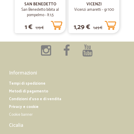
SAN BENEDETTO
VICENZI
San Benedetto bibita al
Vicenzi amaretti - gr.100
pompelmo - lt.1,5
—
Maria gabriella F.
04/12/2018
sì tutto a posto.
1 €
1,29 €
1,19 €
1,49 €
sì tutto a posto.
Informazioni
Tempi di spedizione
Metodi di pagamento
Condizioni d'uso e di vendita
Privacy e cookie
Cookie banner
Cicalia