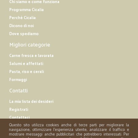
Chi siamo e come funziona
Programma Cicalia
Perché Cicalia
Dicono di noi
Dove spediamo
Migliori categorie
Carne fresca e lavorata
Salumi e affettati
Pasta, riso e cerali
Formaggi
Contatti
La mia lista dei desideri
Registrati
Contattaci
Questo sito utilizza cookies anche di terze parti per migliorare la
navigazione, ottimizzare l'esperienza utente, analizzare il traffico e
mostrare messaggi anche pubblicitari che potrebbero interessati. Per