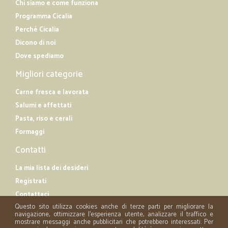
Chi siamo e come funziona
Programma Cicalia
Perché Cicalia
Dicono di noi
Dove spediamo
Migliori categorie
Carne fresca e lavorata
Salumi e affettati
Pasta, riso e cerali
Formaggi
Contatti
La mia lista dei desideri
Registrati
Contattaci
Questo sito utilizza cookies anche di terze parti per migliorare la
navigazione, ottimizzare l'esperienza utente, analizzare il traffico e
mostrare messaggi anche pubblicitari che potrebbero interessati. Per