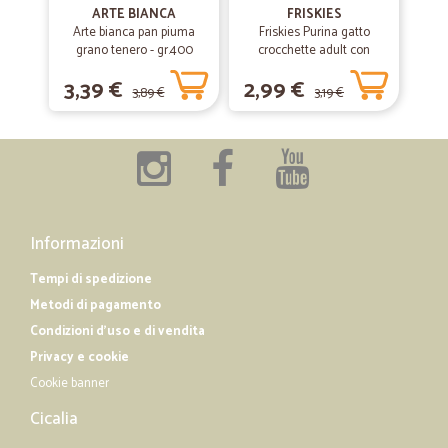
—
Elena L.
08/03/2020
ARTE BIANCA
FRISKIES
Tutto ottimo
Arte bianca pan piuma
Friskies Purina gatto
grano tenero - gr.400
crocchette adult con
Tutto ottimo. Ringrazio.
coniglio, pollo e verdure
3,39 €
2,99 €
scatola gr.400
3,89 €
3,19 €
—
Sergio S.
30/01/2020
Rapidi
Rapidi, veloci, cosa aspetti a comprare, muoviti.........
Informazioni
—
Gianni V.
25/04/2019
Sito scoperto recentrmente per caso
Tempi di spedizione
Metodi di pagamento
Sito scoperto recentrmente per caso Prezzi interessanti e consegna
velocissima Ho trovato articoli che qui il mio supermercato non ha
Condizioni d'uso e di vendita
piu' Molto soddifatto e consiglio a tutti di provare a fare shopping
Privacy e cookie
Cookie banner
Cicalia