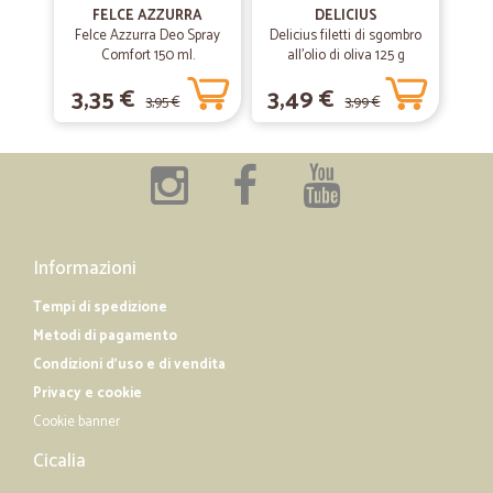
FELCE AZZURRA
DELICIUS
Felce Azzurra Deo Spray
Delicius filetti di sgombro
Comfort 150 ml.
all'olio di oliva 125 g
—
Guido S.
21/10/2019
La società ottima e puntuale ma al…
3,35 €
3,49 €
3,95 €
3,99 €
La società ottima e puntuale ma al centralino sono impreparate e
negative
—
Luca carlo B.
12/02/2019
Ottimo spedizione veloce e prodotto…
Informazioni
Ottimo spedizione veloce e prodotto ottimo
Tempi di spedizione
Metodi di pagamento
Condizioni d'uso e di vendita
Privacy e cookie
Cookie banner
Cicalia