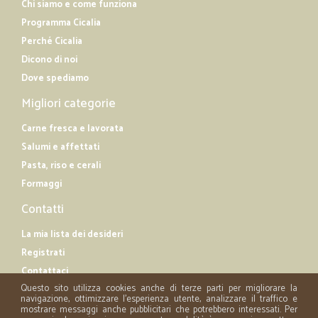
Chi siamo e come funziona
Programma Cicalia
Perché Cicalia
Dicono di noi
Dove spediamo
Migliori categorie
Carne fresca e lavorata
Salumi e affettati
Pasta, riso e cerali
Formaggi
Contatti
La mia lista dei desideri
Registrati
Contattaci
Questo sito utilizza cookies anche di terze parti per migliorare la
navigazione, ottimizzare l'esperienza utente, analizzare il traffico e
mostrare messaggi anche pubblicitari che potrebbero interessati. Per