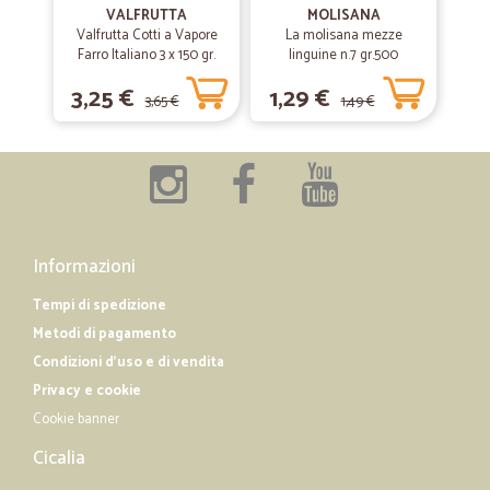
Spesa online super!
VALFRUTTA
MOLISANA
Valfrutta Cotti a Vapore
La molisana mezze
Ottimo servizio, ampia scelta di prodotti, suddivisi in modo chiaro per
Farro Italiano 3 x 150 gr.
linguine n.7 gr.500
categorie quindi molto facile e intuitivo fare la spesa online.
3,25 €
1,29 €
3,65 €
1,49 €
—
Francesco R.
29/12/2018
Ottima organizzazione e consegna veloce.
Ottima organizzazione e consegna veloce.
Informazioni
Tempi di spedizione
Metodi di pagamento
Condizioni d'uso e di vendita
Privacy e cookie
Cookie banner
Cicalia