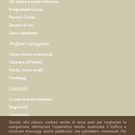
Chi siamo e come funziona
Programma Cicalia
Perché Cicalia
Dicono di noi
Dove spediamo
Migliori categorie
Carne fresca e lavorata
Salumi e affettati
Pasta, riso e cerali
Formaggi
Contatti
La mia lista dei desideri
Registrati
Contattaci
Questo sito utilizza cookies anche di terze parti per migliorare la
navigazione, ottimizzare l'esperienza utente, analizzare il traffico e
mostrare messaggi anche pubblicitari che potrebbero interessati. Per