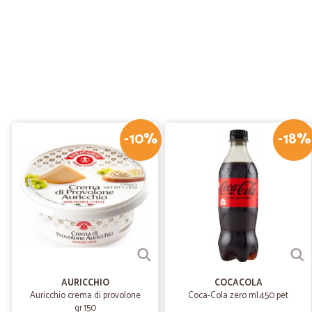
-10%
-18%
AURICCHIO
COCACOLA
Auricchio crema di provolone
Coca-Cola zero ml.450 pet
gr.150