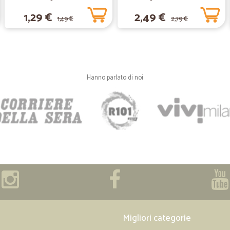
gr.
1,29 €
2,49 €
1,49 €
2,79 €
—
Francesco A
Ottimo acquisto
Ottimo acquisto, prezzi onesti e ve
Hanno parlato di noi
—
Rita T.
Ottimo servizio
Ottimo servizio. Consiglio di fare g
tempestiva
—
Valeria P.
Tutto perfetto.
Tutto perfetto.
Migliori categorie
—
Giulia G.