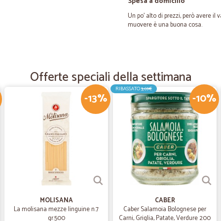
Spesa a domicilio
Un po' alto di prezzi, però avere il
muovere è una buona cosa.
—
Alessandro 
Grande scelta e consegne s
Offerte speciali della settimana
Grande scelta e consegne super vel
RIBASSATO
3,69€
-13%
-10%
—
Franco C.
prodotti convenienti e sped
prodotti convenienti e spedizione 
—
Carla C.
Tutto ok:comunicazioni
MOLISANA
CABER
Tutto ok:comunicazioni, prodotti e
La molisana mezze linguine n.7
Caber Salamoia Bolognese per
gr.500
Carni, Griglia, Patate, Verdure 200