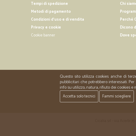
Tempi di spedizione
Chi siam
Metodi di pagamento
Programm
Condizioni d'uso e di vendita
Perché C
Privacy e cookie
Dicono d
Cookie banner
Dove sp
Questo sito utilizza cookies anche di terz
pubblicitari che potrebbero interessati. P
info su utilizzo, natura, rifiuto dei cookies e
Accetta solo tecnici
Fammi sciegliere
Cicalia srl - via Acerbi