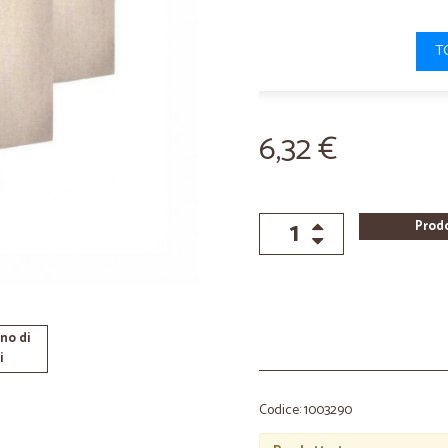
T
6,32 €
Prod
no di
i
Codice: 1003290