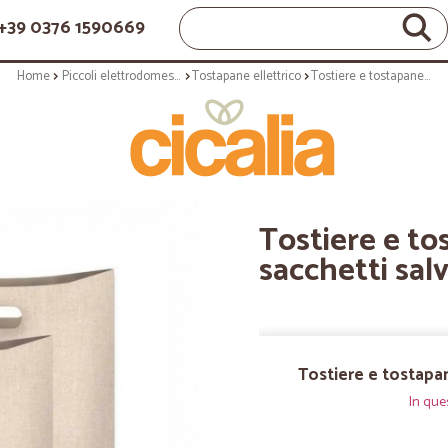
+39 0376 1590669
Home
Piccoli elettrodomestici
Tostapane ellettrico
Tostiere e tostapane: Confezione 3 sacchetti salvatoast
Tostiere e to
sacchetti sal
Tostiere e tostapa
In que