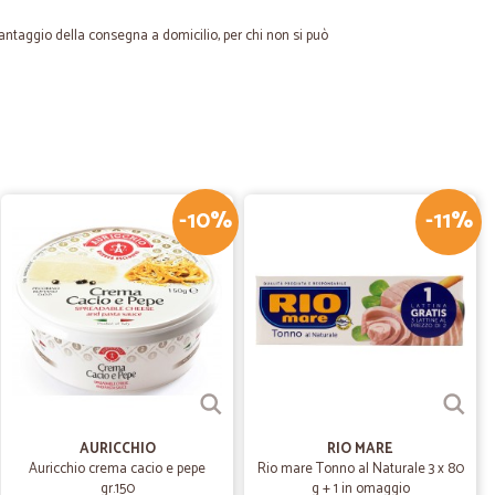
 vantaggio della consegna a domicilio, per chi non si può
C.
16/02/2022
uper veloci
oci. Consigliatissimi.
-10%
-11%
30/07/2020
izione…
superveloce
11/07/2020
AURICCHIO
RIO MARE
 tempi di consegna
Auricchio crema cacio e pepe
Rio mare Tonno al Naturale 3 x 80
gr.150
g + 1 in omaggio