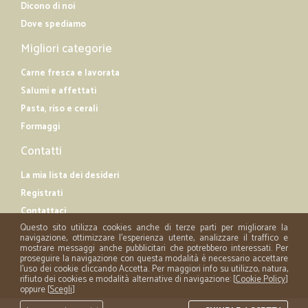
Dicono di noi
Dove spediamo
Migliori categorie
Carne fresca e lavorata
Salumi e affettati
Pasta, riso e cerali
Formaggi
Contatti
La mia lista dei desideri
Registrati
Contattaci
Questo sito utilizza cookies anche di terze parti per migliorare la
navigazione, ottimizzare l'esperienza utente, analizzare il traffico e
mostrare messaggi anche pubblicitari che potrebbero interessati. Per
proseguire la navigazione con questa modalità è necessario accettare
l'uso dei cookie cliccando Accetta. Per maggiori info su utilizzo, natura,
rifiuto dei cookies e modalità alternative di navigazione: [
Cookie Policy
]
oppure [
Scegli
]