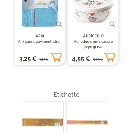
ARIX
AURICCHIO
Arix panno pavimenti strofi
Auricchio crema cacio e
pepe gr.150
3,25 €
4,55 €
3,75 €
5,05 €
Etichette