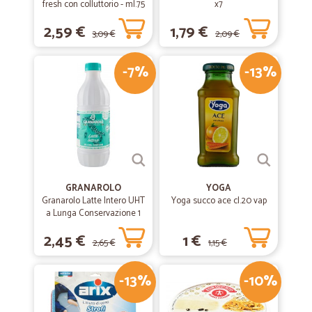
fresh con colluttorio - ml.75
x7
2,59 €
1,79 €
3,09 €
2,09 €
-7%
-13%
GRANAROLO
YOGA
Granarolo Latte Intero UHT
Yoga succo ace cl.20 vap
a Lunga Conservazione 1
Lt.
2,45 €
1 €
2,65 €
1,15 €
-13%
-10%