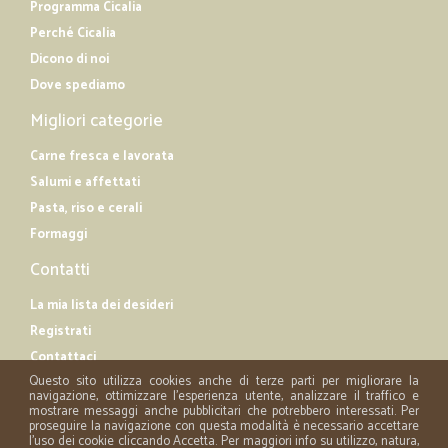
Programma Cicalia
Perché Cicalia
Dicono di noi
Dove spediamo
Migliori categorie
Carne fresca e lavorata
Salumi e affettati
Pasta, riso e cerali
Formaggi
Contatti
La mia lista dei desideri
Registrati
Contattaci
Questo sito utilizza cookies anche di terze parti per migliorare la
navigazione, ottimizzare l'esperienza utente, analizzare il traffico e
mostrare messaggi anche pubblicitari che potrebbero interessati. Per
proseguire la navigazione con questa modalità è necessario accettare
l'uso dei cookie cliccando Accetta. Per maggiori info su utilizzo, natura,