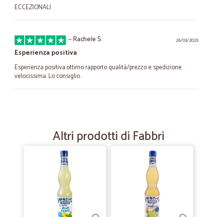
ECCEZIONALI
—
Rachele S.
26/03/2025
Esperienza positiva
Esperienza positiva.ottimo rapporto qualità/prezzo e spedizione
velocissima. Lo consiglio.
—
Estella M.
04/05/2023
Altri prodotti di Fabbri
—
Giovanna C.
18/10/2022
Il prodotto è conforme alla descrizione…
Il prodotto è conforme alla descrizione e la spedizione è stata
puntuale. Soddisfatta dell’acquisto.
—
Schiaslo-spil srl S.
26/10/2020