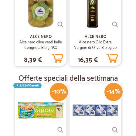
ALCE NERO
ALCE NERO
Alce nero olive verdi belle
Alce nero Olio Extra
Cerignola Bio gr.350
Vergine di Oliva Biologico
cl.75
8,39 €
16,35 €
Offerte speciali della settimana
RIBASSATO
4,15€
-10%
-14%