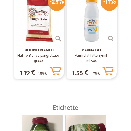
-25%
-11%
MULINO BIANCO
PARMALAT
Mulino Bianco pangrattato -
Parmalat latte zymil -
gr.400
ml.500
1,19 €
1,55 €
1,59 €
1,75 €
Etichette