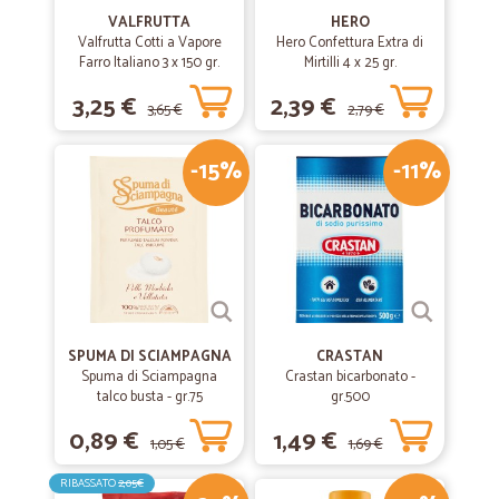
VALFRUTTA
HERO
Valfrutta Cotti a Vapore
Hero Confettura Extra di
Farro Italiano 3 x 150 gr.
Mirtilli 4 x 25 gr.
3,25 €
2,39 €
3,65 €
2,79 €
-15%
-11%
SPUMA DI SCIAMPAGNA
CRASTAN
Spuma di Sciampagna
Crastan bicarbonato -
talco busta - gr.75
gr.500
0,89 €
1,49 €
1,05 €
1,69 €
RIBASSATO
2,05€