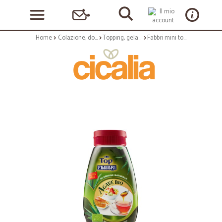
Home
Colazione, dolciumi e snack
Topping, gelatine e guarnizioni
Fabbri mini topping agave bio - gr.220