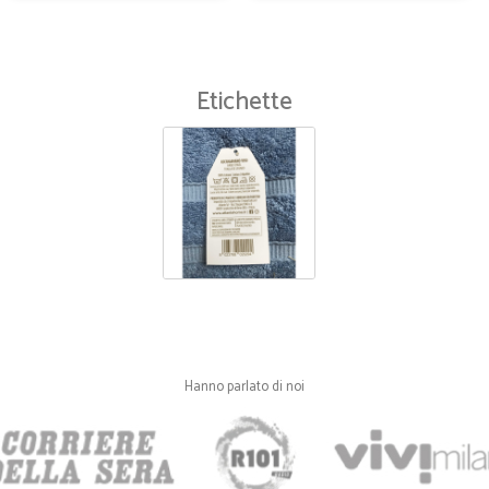
—
Susanna A.
Consegna veloce
Etichette
Consegna velocissima ma i biscotti 
sono stati schiacciati nel trasport
—
Marcello R.
Ottimo servizio
Ottimo servizio. Consegna tempestiv
consegna al piano se non con sup
—
Giovanna D
Hanno parlato di noi
Servizio veloce e puntuale
Servizio veloce e puntuale, scelta v
pagamento ho dovuto contattare cel
risolto immediatamente il mio pr