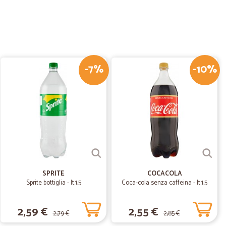
26/01/2021
ntuale r ben…
r ben confezionata...prodotti buoni e freschi. Sicuramente
-7%
-10%
12/10/2020
.
16/09/2020
SPRITE
COCACOLA
sima
Sprite bottiglia - lt.1,5
Coca-cola senza caffeina - lt.1,5
lio purtroppo non mi ha soddisfatto . È il solito olio di
o amarognolo che influenza negativamente il sapore degli
2,59 €
2,55 €
lla zona del lago di Garda neanche il più’ pallido richiamo. Il
2,79 €
2,85 €