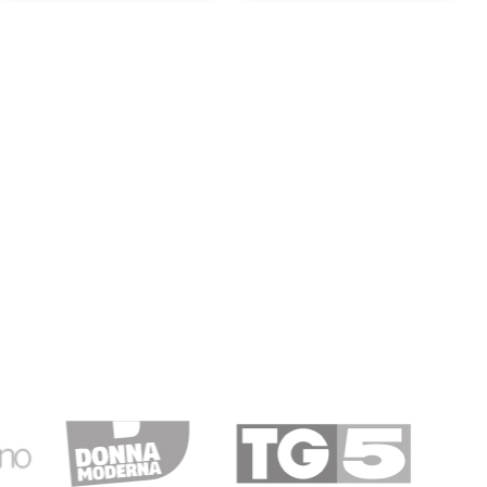
31/08/2020
che ho ordinato erano sbricciolati, peccato...si vede che
o...comunque ordinero' ancora.
02/06/2020
a con prodotti di qualità . Peccato non sia prevista la
plemento (in periodo covid neanche con supplemento)
.
19/02/2020
astissima di articoli. Inoltre a causa di un problema con il
ermente il servizio clienti che è stato perfetto e ha
oblema