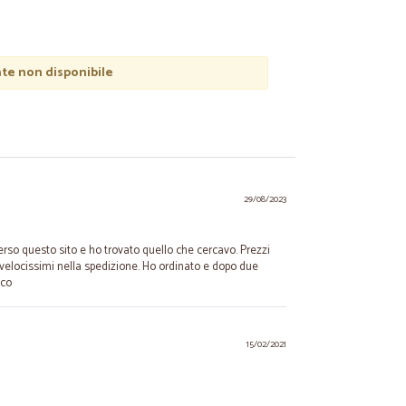
e non disponibile
29/08/2023
erso questo sito e ho trovato quello che cercavo. Prezzi
velocissimi nella spedizione. Ho ordinato e dopo due
ico
15/02/2021