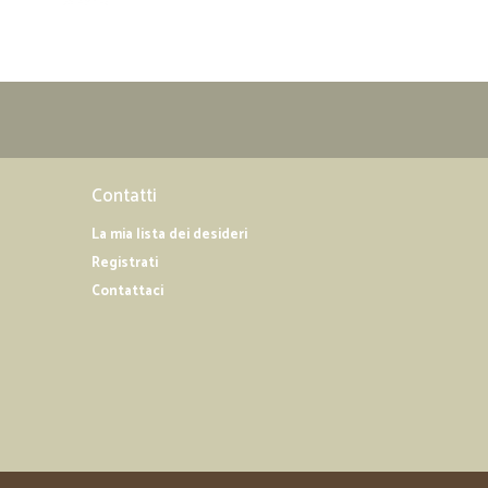
17/10/2019
ruzioni per effettuare e seguire l’ordinazione step by step,
revisti
Contatti
12/07/2019
La mia lista dei desideri
Registrati
rovato nel pacco un gradito OMAGGIO
Contattaci