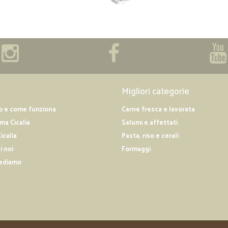
—
Silvana G.
Ottimo servizio
Ottimo servizio, molto chiare le ist
consegna esattamente nei tempi p
Migliori categorie
—
Giovanni V.
o e come funziona
Carne fresca e lavorata
Sempre tutto perfetto
a Cicalia
Salumi e affettati
Sempre tutto perfetto, e in più, t
icalia
Pasta, riso e cerali
i noi
Formaggi
ediamo