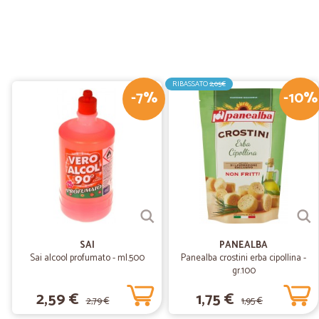
RIBASSATO
2,05€
-7%
-10%
SAI
PANEALBA
Sai alcool profumato - ml.500
Panealba crostini erba cipollina -
gr.100
2,59 €
1,75 €
2,79 €
1,95 €