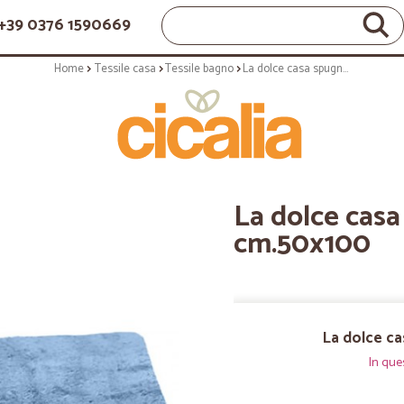
+39 0376 1590669
Home
Tessile casa
Tessile bagno
La dolce casa spugna viso blu cm.50x100
La dolce casa
cm.50x100
La dolce ca
In que