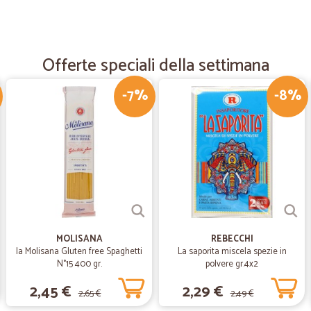
—
Anna B.
Una spesa arrivata molto pu
Offerte speciali della settimana
Una spesa arrivata molto puntuale 
da rifare
-7%
-8%
—
Lorena C.
Adeguato alle mie esigenze
Adeguato alle mie esigenze.
—
Walter R.
MOLISANA
REBECCHI
La consegna è stata velocis
la Molisana Gluten free Spaghetti
La saporita miscela spezie in
La consegna è stata velocissima. L’o
N°15 400 gr.
polvere gr.4x2
origine europea con il tipico gust
2,45 €
2,29 €
alimenti. Della tipicità degli oli de
2,65 €
2,49 €
prezzo ovviamente dice tutto.