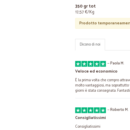
350 gr tot
17,57 €/Kg
Prodotto temporaneament
Dicono di noi
—
Paola M.
Veloce ed economico
È la prima volta che compro attrav
molto vantaggiosi, ma soprattutto 
giorni è stata consegnata. Fantast
—
Roberto M.
Consigliatissimi
Consigliatissimi