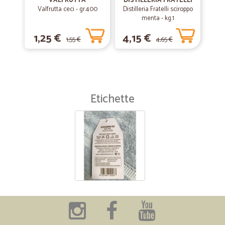
VALFRUTTA
DISTILLERIA FRATELLI
—
Giuseppe L.
15/07/2019
Valfrutta ceci - gr.400
Distilleria Fratelli sciroppo
I prodotti che ho ordinato…
menta - kg.1
I prodotti che ho ordinato corrispondono alla descrizione, l'imballo
1,25 €
4,15 €
poteva essere migliore, nel complesso l'esperienza d'acquisto è stata
1,55 €
4,65 €
positiva.
—
Antonio e giuseppe G.
22/01/2019
Cortesia e velocità
Etichette
Cortesia e velocità, prezzi economici e cura nell’imballo dei prodotti.
Lo consiglio vivamente a chi desidera qualità e cortesia. Servizio
assistenza telefonica super cortese e veloce. Complimenti