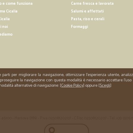
Primo ordine, cinsr
o e come funziona
Carne fresca e lavorata
a Cicalia
Salumi e affettati
icalia
Pasta, riso e cerali
—
Emiliano I.
i noi
Formaggi
Veloci!!
ediamo
Avevo bisogno di una spedizione vel
e parti per migliorare la navigazione, ottimizzare l'esperienza utente, anali
er proseguire la navigazione con questa modalità è necessario accettare l'uso
 modalità alternative di navigazione: [
Cookie Policy
] oppure [
Scegli
]
 35 - 46100 - Mantova (MN) - P.iva 02508120207 - C.Fisc 02508120207 - Tel. +39 0376