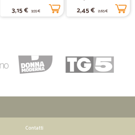
29/10/2019
3,15 €
2,45 €
3,55 €
2,65 €
03/09/2019
a e veloce
loce
24/07/2019
19/05/2019
cissima e con corriere qualificato e ben
Contatti