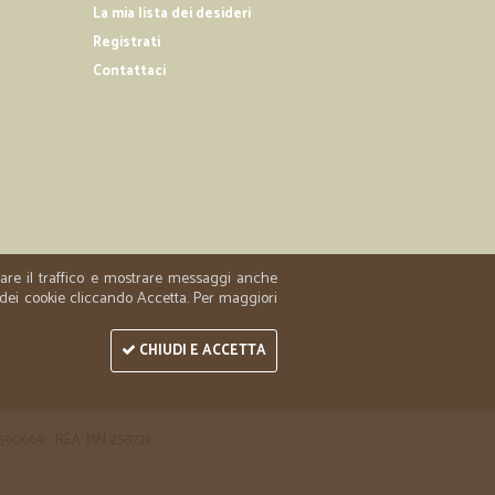
La mia lista dei desideri
Registrati
Contattaci
04/12/2018
oce e lo sono stati di più!
zzare il traffico e mostrare messaggi anche
 dei cookie cliccando Accetta. Per maggiori
CHIUDI E ACCETTA
 1590669 - REA: MN 258721