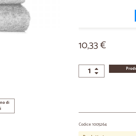
10,33 €
Prod
no di
i
Codice: 1005264