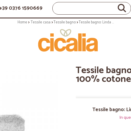
+39 0376 1590669
Home
Tessile casa
Tessile bagno
Tessile bagno: Linda set spugna 100% cotone perla
Tessile bagno
100% cotone 
Tessile bagno: L
In que