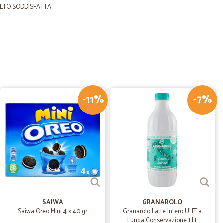
OLTO SODDISFATTA
a F.
19/10/2021
 consegna perfetta
-11%
-7%
17/06/2020
vati…
mpre integri e molto veloci
16/12/2019
e e cura…
 nell’imballaggio.
SAIWA
GRANAROLO
Saiwa Oreo Mini 4 x 40 gr.
Granarolo Latte Intero UHT a
Lunga Conservazione 1 Lt.