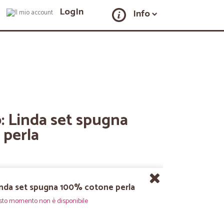
LogIn
Info
: Linda set spugna
perla
inda set spugna 100% cotone perla
sto momento non è disponibile