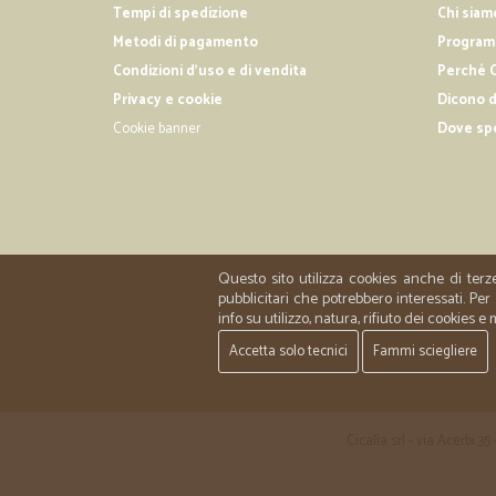
Tempi di spedizione
Chi siam
Metodi di pagamento
Programm
Condizioni d'uso e di vendita
Perché C
Privacy e cookie
Dicono d
Cookie banner
Dove sp
Questo sito utilizza cookies anche di terz
pubblicitari che potrebbero interessati. P
info su utilizzo, natura, rifiuto dei cookies e
Accetta solo tecnici
Fammi sciegliere
Cicalia srl - via Acerbi