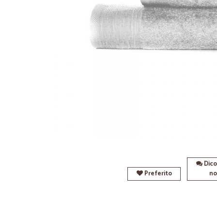
Dico
Preferito
no