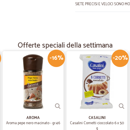
SIETE PRECISI E VELOCI SONO M
—
Maria cristin
Tutto ok
Ottimo imballaggio, tempi rapidi e
Offerte speciali della settimana
-16%
-20%
—
Laura G.
Ho fatto parecchi ordini arri
Ho fatto parecchi ordini arrivati se
—
Rosita S.
Servizio eccellente puntual
Servizio eccellente puntuale e cura
AROMA
CASALINI
Aroma pepe nero macinato - gr.46
Casalini Cornetti cioccolato 6 x 50
g