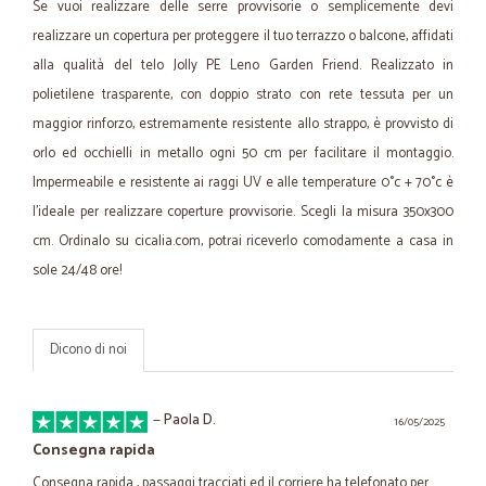
Se vuoi realizzare delle serre provvisorie o semplicemente devi
realizzare un copertura per proteggere il tuo terrazzo o balcone, affidati
alla qualità del telo Jolly PE Leno Garden Friend. Realizzato in
polietilene trasparente, con doppio strato con rete tessuta per un
maggior rinforzo, estremamente resistente allo strappo, è provvisto di
orlo ed occhielli in metallo ogni 50 cm per facilitare il montaggio.
Impermeabile e resistente ai raggi UV e alle temperature 0°c + 70°c è
l’ideale per realizzare coperture provvisorie. Scegli la misura 350x300
cm. Ordinalo su cicalia.com, potrai riceverlo comodamente a casa in
sole 24/48 ore!
Dicono di noi
—
Paola D.
16/05/2025
Consegna rapida
Consegna rapida , passaggi tracciati ed il corriere ha telefonato per