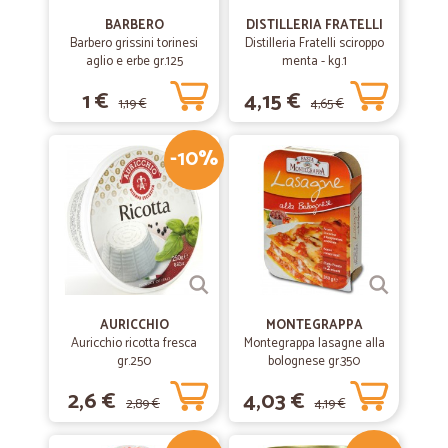
—
Paolo V.
BARBERO
DISTILLERIA FRATELLI
07/04/2020
Barbero grissini torinesi
Distilleria Fratelli sciroppo
Velocità di consegna e merce consegnata…
aglio e erbe gr.125
menta - kg.1
Velocità di consegna e merce consegnata imballallata molto bene.
1 €
4,15 €
1,19 €
4,65 €
—
Paolo P.
29/03/2020
-10%
Veloci
Veloci, precisi
—
Vanessa C.
08/03/2020
eccellente,come prodotti,come…
AURICCHIO
MONTEGRAPPA
eccellente,come prodotti,come imballaggio e come
Auricchio ricotta fresca
Montegrappa lasagne alla
tempistiche!!consigliatissimi
gr.250
bolognese gr.350
2,6 €
4,03 €
2,89 €
4,19 €
—
Pietro R.
23/01/2020
Prima esperienza positivissima