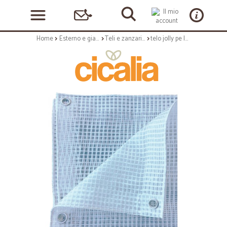
Home
Esterno e giardino
Teli e zanzariere
telo jolly pe leno occhiello ogni 50 cm l. 350 h. 300