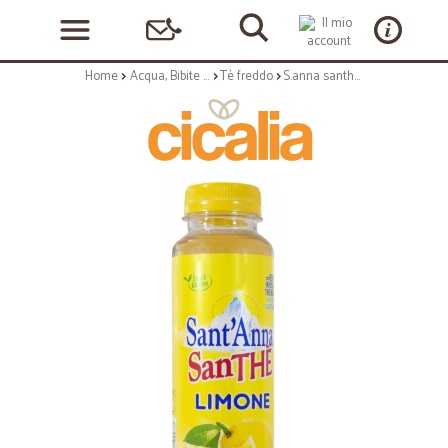
Home
Acqua, Bibite e Alcolici
Tè freddo
S.anna santhe' the' limone ml.300 pet