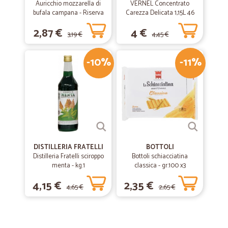
Auricchio mozzarella di
VERNEL Concentrato
bufala campana - Riserva
Carezza Delicata 1,15L 46
esclusiva gr.125
lavaggi
2,87 €
4 €
3,19 €
4,45 €
-10%
-11%
DISTILLERIA FRATELLI
BOTTOLI
Distilleria Fratelli sciroppo
Bottoli schiacciatina
menta - kg.1
classica - gr.100 x3
4,15 €
2,35 €
4,65 €
2,65 €