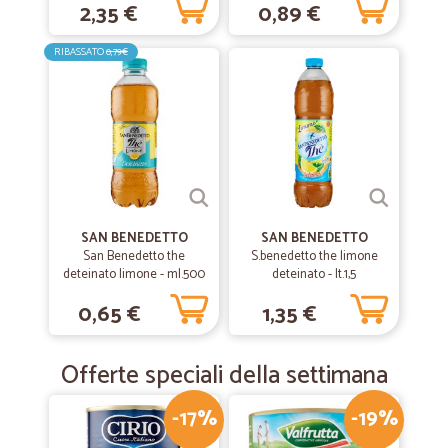
2,35 €
0,89 €
RIBASSATO
0,79€
SAN BENEDETTO
SAN BENEDETTO
San Benedetto the
S.benedetto the limone
deteinato limone - ml.500
deteinato - lt.1,5
0,65 €
1,35 €
Offerte speciali della settimana
-17%
-19%