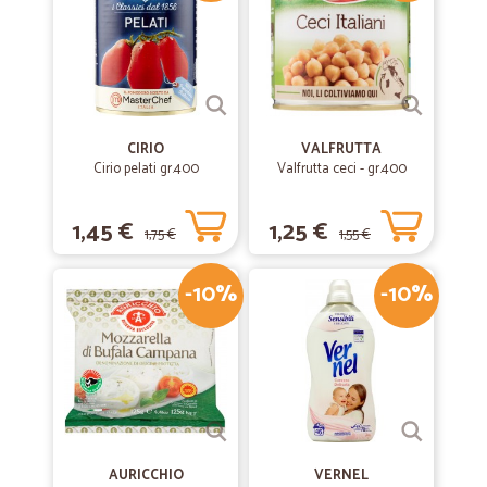
CIRIO
VALFRUTTA
Cirio pelati gr.400
Valfrutta ceci - gr.400
1,45 €
1,25 €
1,75 €
1,55 €
-10%
-10%
AURICCHIO
VERNEL