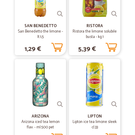
grazie e arrivederci
SAN BENEDETTO
RISTORA
San Benedetto the limone -
Ristora the limone solubile
lt.1,5
busta - kg.1
1,29 €
5,39 €
ARIZONA
LIPTON
Arizona iced tea lemon
Lipton ice tea limone sleek
flav. - ml.500 pet
cl.33