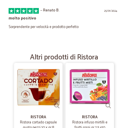
—
Renato B.
25/01/2024
molto positivo
Sorprendente per velocità e prodotto perfetto
—
Giuliana M.
13/06/2022
ho preso prevalentemente frutta e…
Altri prodotti di Ristora
ho preso prevalentemente frutta e verdura: prodotti eccellenti e
freschissimi
—
.
21/05/2021
SUPER SU TUTTO
SUPER SU TUTTO
RISTORA
RISTORA
—
Sabrina M.
Ristora cortado capsule
Ristora infuso mirtilli e
04/06/2020
gusto pezzi 10 x gr.8
frutti rossi gr,2,5 x10