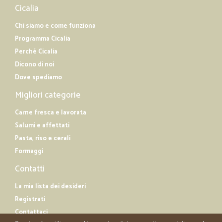
Cicalia
Chi siamo e come funziona
Programma Cicalia
Perché Cicalia
Dicono di noi
Dove spediamo
Migliori categorie
Carne fresca e lavorata
Salumi e affettati
Pasta, riso e cerali
Formaggi
Contatti
La mia lista dei desideri
Registrati
Contattaci