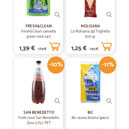
FRESH&CLEAN
MOLISANA
Fresh&Clean salviette
La Molisana 333 Trighetto
green mint x40
500 gr.
1,39 €
1,25 €
1,79 €
1,45 €
-10%
-11%
SAN BENEDETTO
BIC
Frutti rossi San Benedetto
Bic rasoio bilama 5pezzi
Zero 0,75 L PET