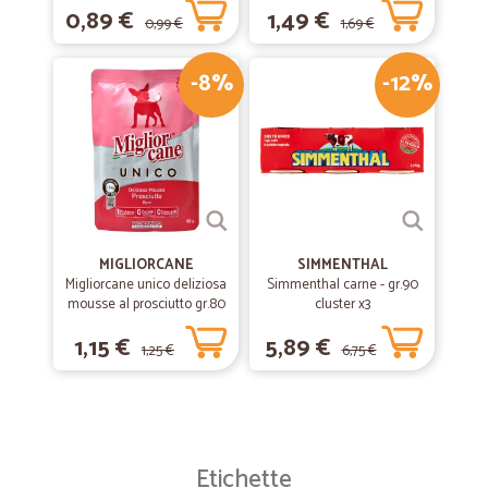
0,89 €
1,49 €
0,99 €
1,69 €
-8%
-12%
MIGLIORCANE
SIMMENTHAL
Migliorcane unico deliziosa
Simmenthal carne - gr.90
mousse al prosciutto gr.80
cluster x3
1,15 €
5,89 €
1,25 €
6,75 €
Etichette