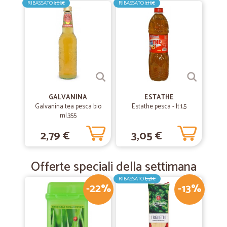
RIBASSATO
3,05€
RIBASSATO
3,15€
GALVANINA
ESTATHE
Galvanina tea pesca bio
Estathe pesca - lt.1,5
ml.355
2,79 €
3,05 €
Offerte speciali della settimana
RIBASSATO
1,49€
-22%
-13%