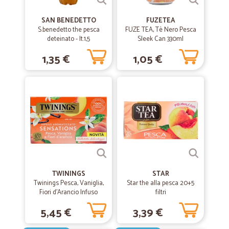
Tutto Perfetto!
Buoni prodotti, prezzi nella norma, spedizioni veloci, tutto perfetto!
SAN BENEDETTO
FUZETEA
S.benedetto the pesca
FUZE TEA, Tè Nero Pesca
deteinato - lt.1,5
Sleek Can 330ml
—
Bonetto A.
20/06/2019
1,35 €
1,05 €
prodotto ben confezionato
prodotto ben confezionato, arrivato nei tempi previsti.
TWININGS
STAR
Twinings Pesca, Vaniglia,
Star the alla pesca 20+5
Fiori d'Arancio Infuso
filtri
Sensations 20 filtri 40 g
5,45 €
3,39 €