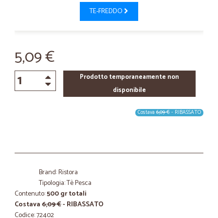
TE-FREDDO
5,09 €
Prodotto temporaneamente non
disponibile
Costava
6,09 €
- RIBASSATO
Brand: Ristora
Tipologia: Tè Pesca
Contenuto:
500 gr totali
Costava
6,09 €
- RIBASSATO
Codice: 72402