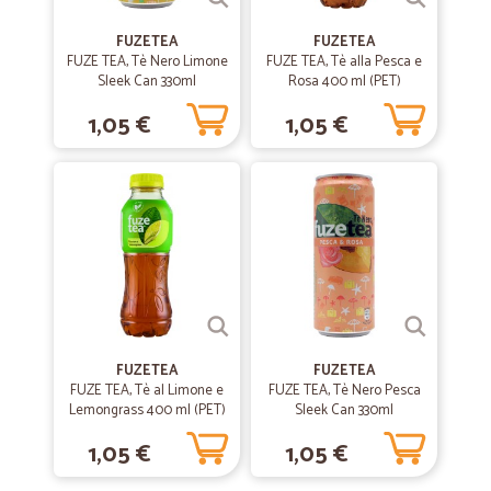
—
Franco B.
23/06/2020
Prezzi vantaggiosi su prodotti di…
FUZETEA
FUZETEA
FUZE TEA, Tè Nero Limone
FUZE TEA, Tè alla Pesca e
Prezzi vantaggiosi su prodotti di qualità. Spedizione tracciata e super
Sleek Can 330ml
Rosa 400 ml (PET)
super veloce.
1,05 €
1,05 €
—
Bruna R.
25/05/2020
Ottimo servizio
Consegna veloce, prodotti di qualità, pagamento agevolato. Ottimo
servizio.
—
Raffaella N.
06/04/2020
Bravi
FUZETEA
FUZETEA
Bravi. Puntuali, precisi.
FUZE TEA, Tè al Limone e
FUZE TEA, Tè Nero Pesca
Lemongrass 400 ml (PET)
Sleek Can 330ml
1,05 €
1,05 €
—
Shuangchao T.
07/04/2020
Sito molto valido