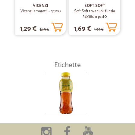
VICENZI
SOFT SOFT
Vicenzi amaretti - gr.100
Soft Soft tovaglioli fucsia
38x38cm pz.40
1,29 €
1,69 €
1,49 €
1,99 €
Etichette