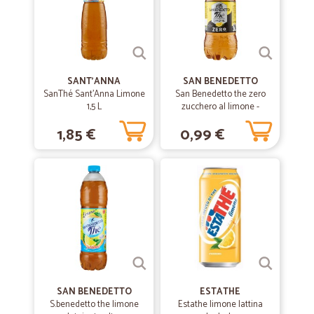
—
Rosella B.
28/10/2019
Ho acquistato un prodotto che già…
Ho acquistato un prodotto che già conoscevo ma che non trovo più
nei supermercati ad un prezzo molto buono.
SANT'ANNA
SAN BENEDETTO
SanThé Sant'Anna Limone
San Benedetto the zero
1,5 L
zucchero al limone -
ml.500
1,85 €
0,99 €
SAN BENEDETTO
ESTATHE
S.benedetto the limone
Estathe limone lattina