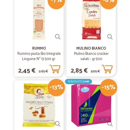
-7%
-6%
RUMMO
MULINO BIANCO
Rummo pasta Bio Integrale
Mulino Bianco cracker
Linguine N° 13 500 gr.
salati - gr.500
2,45 €
2,85 €
2,65 €
3,05 €
RIBASSATO
2,15€
-13%
-15%