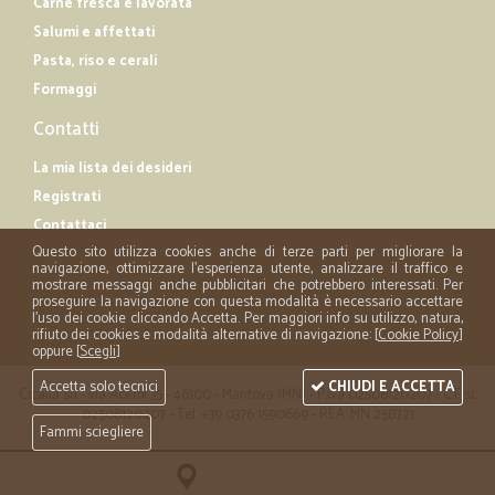
Carne fresca e lavorata
Salumi e affettati
Pasta, riso e cerali
Formaggi
Contatti
La mia lista dei desideri
Registrati
Contattaci
Questo sito utilizza cookies anche di terze parti per migliorare la
navigazione, ottimizzare l'esperienza utente, analizzare il traffico e
mostrare messaggi anche pubblicitari che potrebbero interessati. Per
proseguire la navigazione con questa modalità è necessario accettare
l'uso dei cookie cliccando Accetta. Per maggiori info su utilizzo, natura,
rifiuto dei cookies e modalità alternative di navigazione: [
Cookie Policy
]
oppure [
Scegli
]
Accetta solo tecnici
CHIUDI E ACCETTA
Cicalia srl - via Acerbi 35 - 46100 - Mantova (MN) - P.iva 02508120207 - C.Fisc
02508120207 - Tel. +39 0376 1590669 - REA: MN 258721
Fammi sciegliere