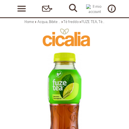
Home
Acqua, Bibite e Alcolici
Tè freddo
FUZE TEA, Tè al Limone e Lemongrass 400 ml (PET)