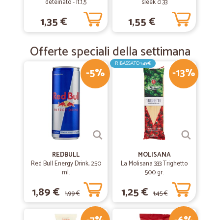
deteinato - lt.1,5
sleek cl.33
1,35 €
1,55 €
Offerte speciali della settimana
RIBASSATO
1,49€
-5%
-13%
REDBULL
MOLISANA
Red Bull Energy Drink, 250
La Molisana 333 Trighetto
ml.
500 gr.
1,89 €
1,25 €
1,99 €
1,45 €