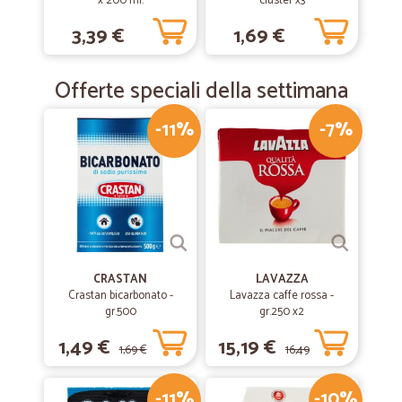
x 200 ml.
cluster x3
3,39 €
1,69 €
Offerte speciali della settimana
-11%
-7%
CRASTAN
LAVAZZA
Crastan bicarbonato -
Lavazza caffe rossa -
gr.500
gr.250 x2
1,49 €
15,19 €
1,69 €
16,49
-11%
-10%