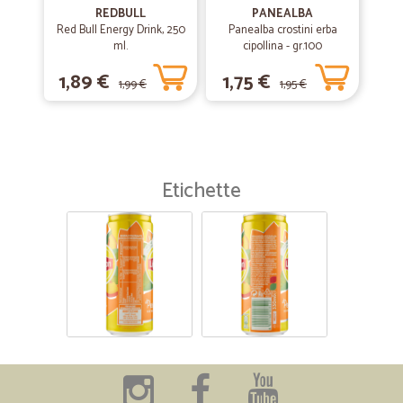
REDBULL
PANEALBA
Red Bull Energy Drink, 250
Panealba crostini erba
ml.
cipollina - gr.100
1,89 €
1,75 €
1,99 €
1,95 €
Etichette