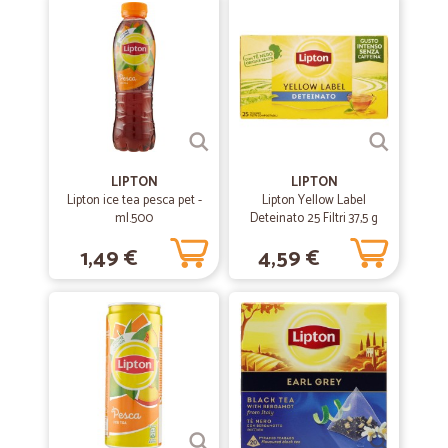
soddisfatto.
—
Francesco L.
01/07/2021
Buoni i tempi di consegna ma....
Buoni i tempi di consegna, l'unica pecca che la consegna al piano non
la fanno se non con pagamento extra, a noi hanno lasciato la merce
in portineria al cancello sulla strada. Nel caso di altri fornitori la
LIPTON
LIPTON
consegna al piano (almeno, dove c'è l'ascensore) rientra nelle spese
Lipton ice tea pesca pet -
Lipton Yellow Label
di spedizione.
ml.500
Deteinato 25 Filtri 37,5 g
1,49 €
4,59 €
—
Giulia M.
14/04/2021
Sempre top
Servizio perfetto
—
Roberto M.
05/03/2021
Precisi e puntuali