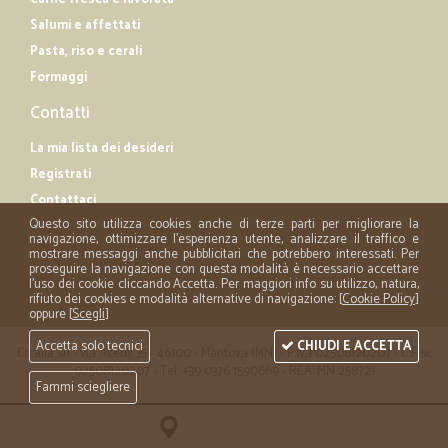
Salumi e affettati
Pasta, riso e cerali
Formaggi
Contatti
La mia lista dei desideri
Registrati
Contattaci
Questo sito utilizza cookies anche di terze parti per migliorare la
navigazione, ottimizzare l'esperienza utente, analizzare il traffico e
mostrare messaggi anche pubblicitari che potrebbero interessati. Per
proseguire la navigazione con questa modalità è necessario accettare
l'uso dei cookie cliccando Accetta. Per maggiori info su utilizzo, natura,
rifiuto dei cookies e modalità alternative di navigazione: [
Cookie Policy
]
oppure [
Scegli
]
Accetta solo tecnici
CHIUDI E ACCETTA
Cicalia srl - via Acerbi 35 - 46100 - Mantova (MN) - P.iva 02508120207 - C.Fisc
02508120207 - Tel. +39 0376 1590669 - REA: MN 258721
Fammi sciegliere