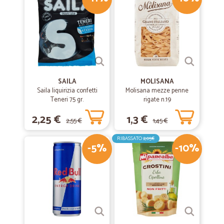
€
SAILA
MOLISANA
Saila liquirizia confetti
Molisana mezze penne
Teneri 75 gr.
rigate n.19
2,25 €
1,3 €
2,55 €
1,45 €
RIBASSATO
2,05€
-5%
-10%