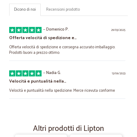
Dicono di noi
Recensioni prodotto
—
Domenico P.
29/03/2025
Offerta velocità di spedizione e…
Offerta velocità di spedizione e consegna accurato imballaggio.
Prodotti buoni a prezzo ottimo.
—
Nadia G.
13/06/2023
Velocità e puntualità nella…
Velocità e puntualità nella spedizione. Merce ricevuta conforme
—
Marco C.
04/08/2022
Ho trovato tutti i prodotti (alimentari…
Altri prodotti di Lipton
Ho trovato tutti i prodotti (alimentari e per la casa). Prezzo buono. Ma
soprattutto una rapida consegna con mezzo refrigerato. Decisamente