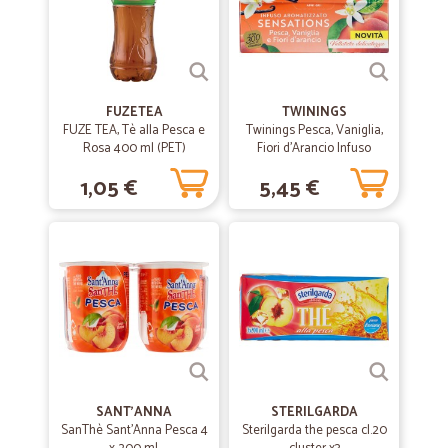
FUZETEA
TWININGS
FUZE TEA, Tè alla Pesca e
Twinings Pesca, Vaniglia,
Rosa 400 ml (PET)
Fiori d'Arancio Infuso
Sensations 20 filtri 40 g
1,05 €
5,45 €
SANT'ANNA
STERILGARDA
SanThè Sant'Anna Pesca 4
Sterilgarda the pesca cl.20