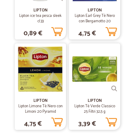
Precisi e puntuali. Complimenti,grazie.
LIPTON
LIPTON
Lipton ice tea pesca sleek
Lipton Earl Grey Tè Nero
cl.33
—
Maria C.
con Bergamotto 20
24/12/2019
Pyramid Teabags 32 g
Veloci e precisi...consigliato
0,89 €
4,75 €
Veloci e precisi...consigliato
—
Carlo C.
21/11/2019
Buongiorno
Buongiorno, acqua ottima , si è svolto tutto per miglior dei modi ,
perfetto.GrazieCordiali salutiCarlo Cataldi
LIPTON
LIPTON
—
Stefano B.
02/07/2019
Lipton Limone Tè Nero con
Lipton Tè Verde Classico
cicala
Limoni 20 Pyramid
25 Filtri 32,5 g
Teabags 34 g
ottimi prodotti,spedizioni rapide,prezzi onesti.
4,75 €
3,39 €