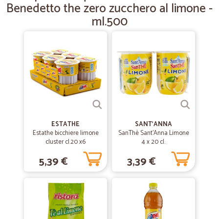
Benedetto the zero zucchero al limone -
mi piace sono anziana e ho bisogno di fare la spesa a m odo mio
ml.500
cosa mi serve e quando spendere CICALIA e tutto questo consilio a
tutti e affidabile .GRAZIE
ESTATHE
SANT'ANNA
Estathe bicchiere limone
SanThè Sant'Anna Limone
cluster cl.20 x6
4 x 20 cl.
5,39 €
3,39 €