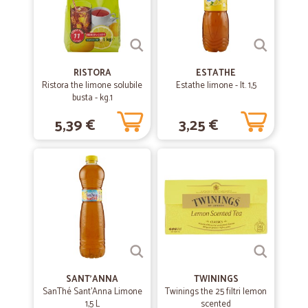
RISTORA
ESTATHE
Ristora the limone solubile
Estathe limone - lt. 1,5
busta - kg.1
5,39 €
3,25 €
SANT'ANNA
TWININGS
SanThé Sant'Anna Limone
Twinings the 25 filtri lemon
1,5 L
scented