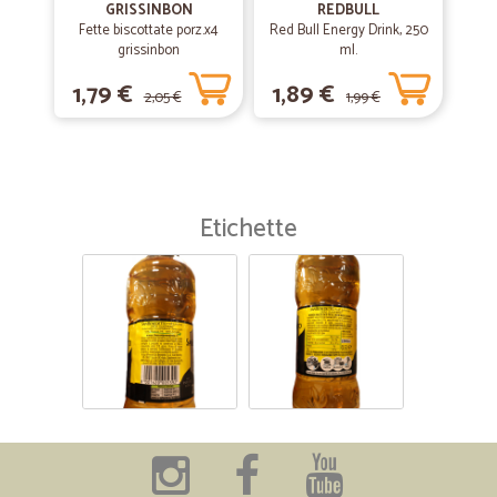
GRISSINBON
REDBULL
Fette biscottate porz.x4
Red Bull Energy Drink, 250
grissinbon
ml.
1,79 €
1,89 €
2,05 €
1,99 €
Etichette