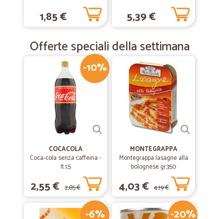
1,85 €
5,39 €
Offerte speciali della settimana
-10%
COCACOLA
MONTEGRAPPA
Coca-cola senza caffeina -
Montegrappa lasagne alla
lt.1,5
bolognese gr.350
2,55 €
4,03 €
2,85 €
4,19 €
-6%
-20%