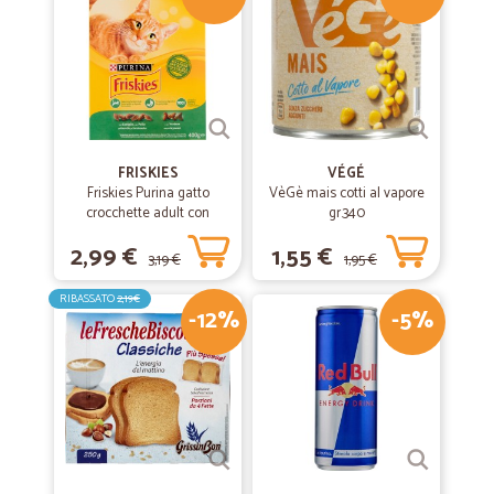
FRISKIES
VÉGÉ
Friskies Purina gatto
VèGè mais cotti al vapore
crocchette adult con
gr.340
coniglio, pollo e verdure
2,99 €
1,55 €
scatola gr.400
3,19 €
1,95 €
RIBASSATO
2,19€
-12%
-5%