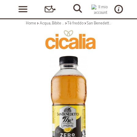
Home
Acqua, Bibite e Alcolici
Tè freddo
San Benedetto the zero zucchero al limone - ml.500