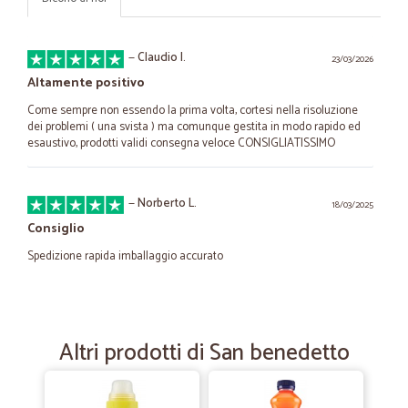
—
Claudio I.
23/03/2026
Altamente positivo
Come sempre non essendo la prima volta, cortesi nella risoluzione
dei problemi ( una svista ) ma comunque gestita in modo rapido ed
esaustivo, prodotti validi consegna veloce CONSIGLIATISSIMO
—
Norberto L.
18/03/2025
Consiglio
Spedizione rapida imballaggio accurato
—
Gianluca B.
12/07/2021
Primo ordine.
Altri prodotti di San benedetto
È stata la prima volta che ho ordinato, persone gentili e disponibili
ordine arrivato in 2 giorni. Lo consiglio vivamente. Grazie Gianluca.