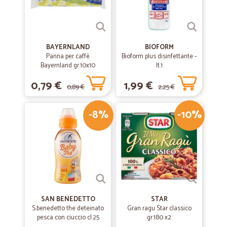
BAYERNLAND
BIOFORM
Panna per caffè
Bioform plus disinfettante -
Bayernland gr.10x10
lt.1
0,79 €
1,99 €
0,89 €
2,25 €
-8%
-10%
SAN BENEDETTO
STAR
S.benedetto the deteinato
Gran ragu Star classico
pesca con ciuccio cl.25
gr.180 x2