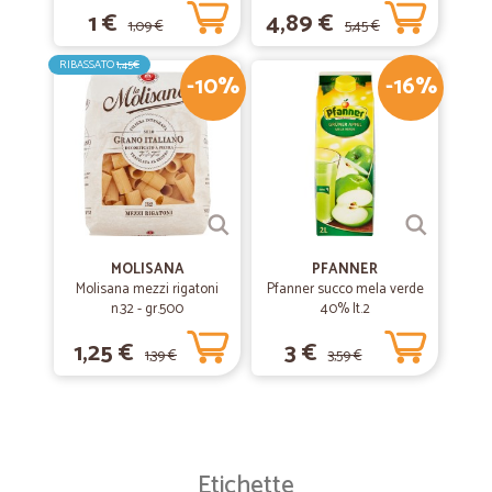
1 €
4,89 €
1,09 €
5,45 €
RIBASSATO
1,45€
-10%
-16%
MOLISANA
PFANNER
Molisana mezzi rigatoni
Pfanner succo mela verde
n.32 - gr.500
40% lt.2
1,25 €
3 €
1,39 €
3,59 €
Etichette