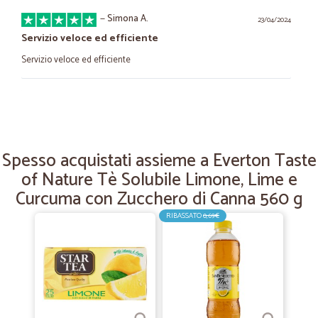
—
Simona A.
23/04/2024
Servizio veloce ed efficiente
Servizio veloce ed efficiente
—
Claudia C.
07/12/2023
tutto ok
merce ricevuta subito e assistenza per fattura immediata
Spesso acquistati assieme a Everton Taste
of Nature Tè Solubile Limone, Lime e
Curcuma con Zucchero di Canna 560 g
—
Mirko T.
04/12/2021
Tutto ok.
RIBASSATO
0,69€
Tutto ok. Consigliato
—
Trustpilot
29/07/2021
Consigliatissimo