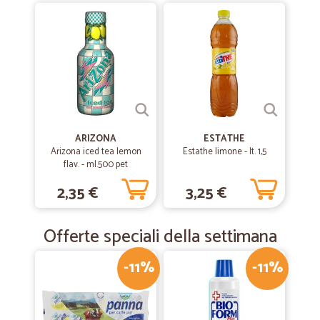
—
Alessia C.
24/05/2020
Servizio perfetto
Tutta la merce ci è arrivata velocemente e in ottimo stato.
Sicuramente utilizzeremo ancora questo servizio!
—
Massimiliano D.
19/11/2019
ARIZONA
ESTATHE
ottimo servizio
Arizona iced tea lemon
Estathe limone - lt. 1,5
flav. - ml.500 pet
ottimo servizio puntuali prezzi imbattibili
2,35 €
3,25 €
Offerte speciali della settimana
-11%
-11%