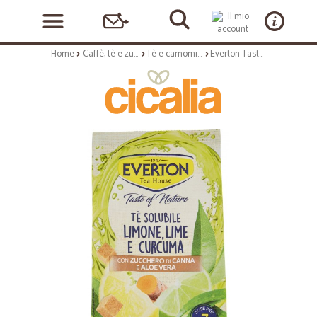
Home
Caffè, tè e zucchero
Tè e camomilla
Everton Taste of Nature Tè Solubile Limone, Lime e Curcuma con Zucchero di Canna 560 g