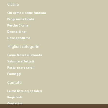
Cicalia
Chi siamo e come funziona
Programma Cicalia
Perché Cicalia
Dicono di noi
Dove spediamo
Migliori categorie
Carne fresca e lavorata
Salumi e affettati
Pasta, riso e cerali
Formaggi
Contatti
La mia lista dei desideri
Registrati
Contattaci