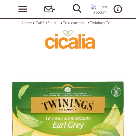
Home
Caffè, tè e zucchero
Tè e camomilla
Twinings Tè Verde Earl Grey 25 x 2 gr.