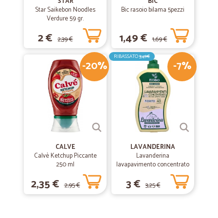
STAR
BIC
Star Saikebon Noodles
Bic rasoio bilama 5pezzi
Verdure 59 gr.
2 €
1,49 €
2,39 €
1,69 €
RIBASSATO
3,49€
-20%
-7%
CALVE
LAVANDERINA
Calvè Ketchup Piccante
Lavanderina
250 ml
lavapavimento concentrato
fiorito bio lt.1
2,35 €
3 €
2,95 €
3,25 €