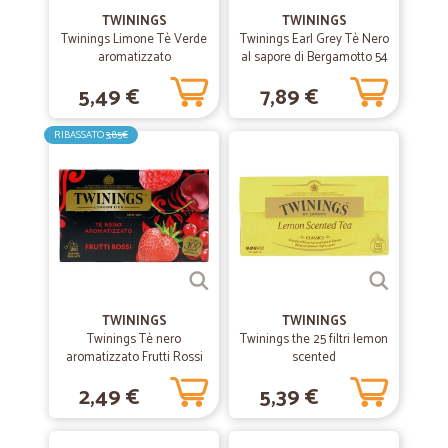
Fantastico prodotti buonissimi
TWININGS
TWININGS
Twinings Limone Tè Verde
Twinings Earl Grey Tè Nero
aromatizzato
al sapore di Bergamotto 54
—
Manuela P.
Antiossidante e Supporto
filtri The 108 g
10/07/2020
5,49 €
7,89 €
Metabolismo 20 filtri The
Ottima esperienza...cura…
40 g
Ottima esperienza...cura nell'imballaggio..cortesia e precisione.
RIBASSATO
3,85€
—
Elena B.
15/06/2020
materiale di buona qualità
materiale di buona qualità, consegna puntuale
TWININGS
—
Gioia C.
TWININGS
17/04/2020
Twinings Tè nero
Twinings the 25 filtri lemon
SERIZIO PRECISO E PUNTUALE
aromatizzato Frutti Rossi
scented
20 x 2 gr.
SERIZIO PRECISO E PUNTUALE, GRAZIE!
2,49 €
5,39 €
—
Barbara O.
11/07/2019