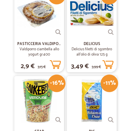
PASTICCERIA VALDIPORRO
DELICIUS
Valdiporro ciambella allo
Delicius filetti di sgombro
yogurt gr.400
all'olio di oliva 125 g
2,9 €
3,49 €
3,15 €
3,99 €
-16%
-11%