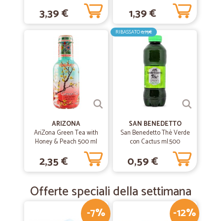
3,39 €
1,39 €
RIBASSATO
0,75€
ARIZONA
SAN BENEDETTO
AriZona Green Tea with
San Benedetto Thè Verde
Honey & Peach 500 ml
con Cactus ml.500
2,35 €
0,59 €
Offerte speciali della settimana
-7%
-12%