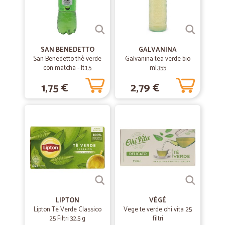
veloci, puntuali ed economici.
SAN BENEDETTO
GALVANINA
San Benedetto thè verde
Galvanina tea verde bio
con matcha - lt.1,5
ml.355
1,75 €
2,79 €
LIPTON
VÉGÉ
Lipton Tè Verde Classico
Vege te verde ohi vita 25
25 Filtri 32,5 g
filtri