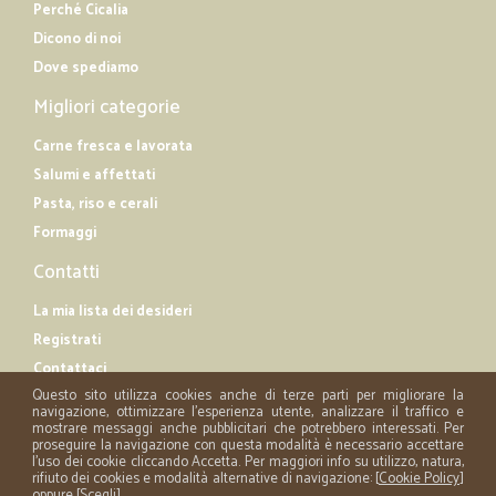
Perché Cicalia
Dicono di noi
Dove spediamo
Migliori categorie
Carne fresca e lavorata
Salumi e affettati
Pasta, riso e cerali
Formaggi
Contatti
La mia lista dei desideri
Registrati
Contattaci
Questo sito utilizza cookies anche di terze parti per migliorare la
navigazione, ottimizzare l'esperienza utente, analizzare il traffico e
mostrare messaggi anche pubblicitari che potrebbero interessati. Per
proseguire la navigazione con questa modalità è necessario accettare
l'uso dei cookie cliccando Accetta. Per maggiori info su utilizzo, natura,
rifiuto dei cookies e modalità alternative di navigazione: [
Cookie Policy
]
oppure [
Scegli
]