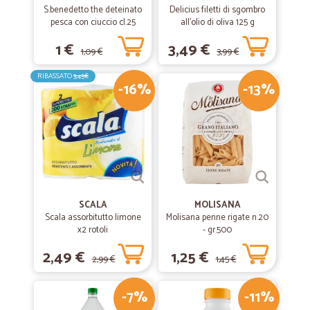
S.benedetto the deteinato
Delicius filetti di sgombro
pesca con ciuccio cl.25
all'olio di oliva 125 g
1 €
3,49 €
1,09 €
3,99 €
RIBASSATO
3,45€
-16%
-13%
SCALA
MOLISANA
Scala assorbitutto limone
Molisana penne rigate n.20
x2 rotoli
- gr.500
2,49 €
1,25 €
2,99 €
1,45 €
-7%
-11%