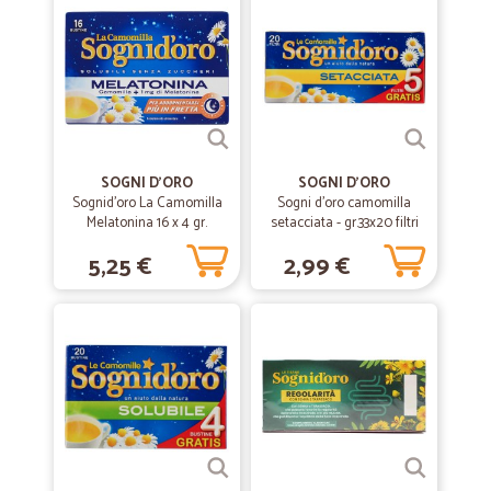
—
Anne-katrin B.
18/10/2021
Siamo molto sodisfatti
Siamo molto sodisfatti, una stella in meno per il primo ordine.
Mancavano un sacchetto di cipolle e un litro di latte, che ci sono state
rimborsate poi. Purtroppo ero rimasta senza latte per una settimana
SOGNI D'ORO
SOGNI D'ORO
visto che le consegne frigo nella nostra zona avvengono solo una
Sognid'oro La Camomilla
Sogni d'oro camomilla
volta la settimana…. Sarebbe stato meglio mandare latte di un altra
Melatonina 16 x 4 gr.
setacciata - gr.33x20 filtri
marca magari
5,25 €
2,99 €
—
Matteo B.
29/06/2021
Puntuali e prodotti ottimi
Puntuali e prodotti ottimi
—
Angiolo B.
25/04/2021
tutto ok