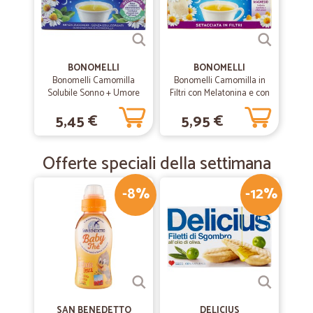
BONOMELLI
BONOMELLI
Bonomelli Camomilla
Bonomelli Camomilla in
Solubile Sonno + Umore
Filtri con Melatonina e con
bustine 16 x 4,5 g
Magnesio Setacciata in
5,45 €
5,95 €
Filtri 14 filtri 35 g
Offerte speciali della settimana
-8%
-12%
SAN BENEDETTO
DELICIUS