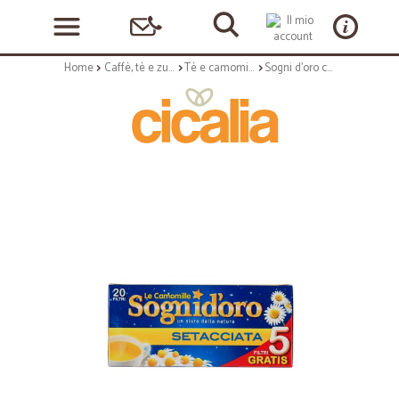
Home
Caffè, tè e zucchero
Tè e camomilla
Sogni d'oro camomilla setacciata - gr.33x20 filtri