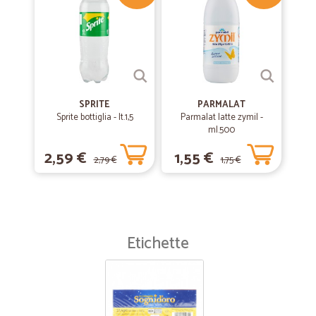
SPRITE
PARMALAT
Sprite bottiglia - lt.1,5
Parmalat latte zymil -
ml.500
2,59 €
1,55 €
2,79 €
1,75 €
Etichette