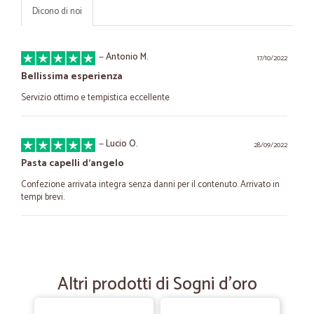
Dicono di noi
—
Antonio M.
17/10/2022
Bellissima esperienza
Servizio ottimo e tempistica eccellente
—
Lucio O.
28/09/2022
Pasta capelli d'angelo
Confezione arrivata integra senza danni per il contenuto. Arrivato in
tempi brevi.
—
Gilda R.
11/09/2022
Esperienza ottimale
Altri prodotti di Sogni d'oro
Il prodotto è giunto freschissimo con auto frigo; l’autista ha chiamato
per assincerarsi che ci fosse qualcuno a ritirare la merce.Il tutto è
stato impeccabile !!!