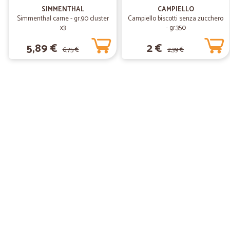
SIMMENTHAL
CAMPIELLO
Simmenthal carne - gr.90 cluster
Campiello biscotti senza zucchero
x3
- gr.350
5,89 €
2 €
6,75 €
2,39 €