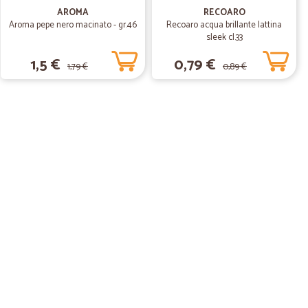
ma. Consigliato
AROMA
RECOARO
Aroma pepe nero macinato - gr.46
Recoaro acqua brillante lattina
sleek cl.33
1,5 €
0,79 €
1,79 €
0,89 €