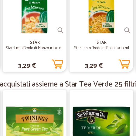
per la vostra spesa online.
—
Morelli S.
Efficente e veloce
STAR
I prodotti sono arrivati nei tempi pr
STAR
Star il mio Brodo di Manzo 1000 ml
Star il mio Brodo di Pollo 1000 ml
—
Alessandro 
3,29 €
3,29 €
Molto efficiente
Tutto perfetto!
cquistati assieme a Star Tea Verde 25 filtri 
—
Antonino M.
Siete un buon supermercat
Siete un buon supermercato e perso