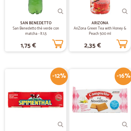
SAN BENEDETTO
ARIZONA
San Benedetto thè verde con
AriZona Green Tea with Honey &
matcha - lt.1,5
Peach 500 ml
1,75 €
2,35 €
-12%
-16%