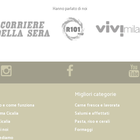
Hanno parlato di noi
Migliori categorie
o e come funziona
Carne fresca e lavorata
a Cicalia
Salumi e affettati
icalia
Pasta, riso e cerali
i noi
Formaggi
ediamo