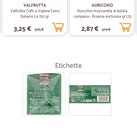
Tutto perfetto, consegna velocissi
VALFRUTTA
AURICCHIO
Valfrutta Cotti a Vapore Farro
Auricchio mozzarella di bufala
Italiano 3 x 150 gr.
campana - Riserva esclusiva gr.125
3,25 €
2,87 €
3,65 €
3,19 €
Etichette