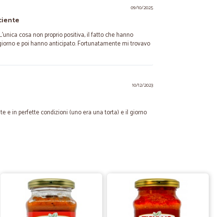
09/10/2025
ciente
L’unica cosa non proprio positiva, il fatto che hanno
iorno e poi hanno anticipato. Fortunatamente mi trovavo
10/12/2023
te e in perfette condizioni (uno era una torta) e il giorno
18/02/2022
e di…Cicalia
vendite di Cicalia dove compro prodotti già da un po è molto
 prodotti molto vario e di ottime marche,i prezzi sono
gozi e centri commerciali,anche il servizio spedizioni
uale.Scegliere i prodotti inserirli nel carrello ed
nza semplice e veloce.Consiglio sicuramente questo sito