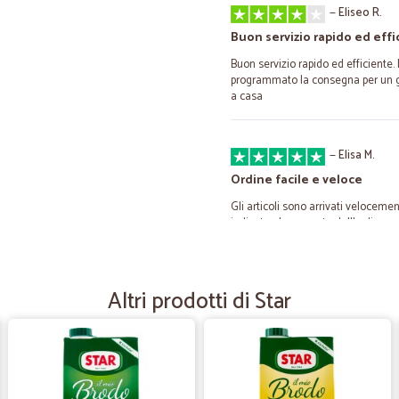
—
Eliseo R.
Buon servizio rapido ed effi
Buon servizio rapido ed efficiente. 
programmato la consegna per un g
a casa
—
Elisa M.
Ordine facile e veloce
Gli articoli sono arrivati velocemen
indicato al momento dell'ordine.
—
Mauro C.
Altri prodotti di Star
Il mio giudizio sul sito onlin
Il mio giudizio sul sito online di 
positivo,dispongono di un catalogo
nettamente inferiori rispetto ai ne
consegne è abbastanza veloce e punt
effettuare il pagamento è abbasta