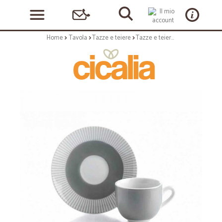
Home
Tavola
Tazze e teiere
Tazze e teiere: Adelaide set 6 tazze caffe' c/p 90cc