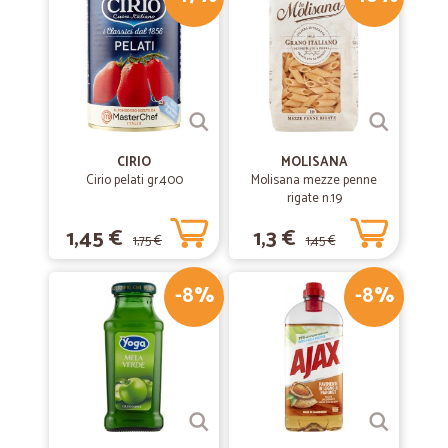
—
Desirè G.
29/02/2020
Ottimo servizio e merce eccellente
Ottimo servizio e merce eccellente
—
Chiara V.
19/09/2019
CIRIO
MOLISANA
Una bella scoperta..
Cirio pelati gr.400
Molisana mezze penne
rigate n.19
Qui ho trovato alimenti che non riuscivo più a reperire nei
supermercati. Consegna velocissima e puntuale. Consigliato a chi
1,45 €
1,3 €
non ha tempo da perdere..
1,75 €
1,45 €
-8%
-8%
—
Claudio M.
14/07/2019
Ottimo venditore serio e affidabile.. peccato per il costo
della spedizione
Ottimo venditore serio e affidabile... prodotti arrivati in tempi brevi
integri e ben imballati.. unica pecca in fase di acquisto il sistema mi
diceva che potevo aggiungere altri prodotti per un certo peso senza
avere aggravi sulla spedizione... ho cercato di cogliere l'occasione