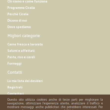
Chi siamo e come funziona
Programma Cicalia
Perché Cicalia
Dicono di noi
Dove spediamo
Migliori categorie
Carne fresca e lavorata
Salumi e affettati
Pasta, riso e cerali
Formaggi
Contatti
La mia lista dei desideri
Registrati
Contattaci
Questo sito utilizza cookies anche di terze parti per migliorare la
navigazione, ottimizzare l'esperienza utente, analizzare il traffico e
mostrare messaggi anche pubblicitari che potrebbero interessati. Per