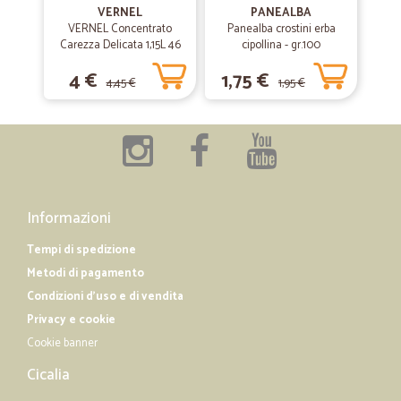
VERNEL
PANEALBA
precisi e affidabili
VERNEL Concentrato
Panealba crostini erba
Carezza Delicata 1,15L 46
cipollina - gr.100
lavaggi
4 €
1,75 €
—
Giorgio B.
13/12/2018
4,45 €
1,95 €
Ottimo servizio di spedizione e risoluzione dei problemi
Ottimo servizio di spedizione e risoluzione dei problemi connessi alla
spedizione
Informazioni
Tempi di spedizione
Metodi di pagamento
Condizioni d'uso e di vendita
Privacy e cookie
Cookie banner
Cicalia