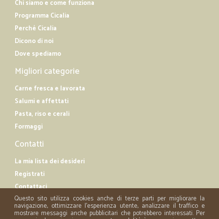
Chi siamo e come funziona
Programma Cicalia
Perché Cicalia
Dicono di noi
Dove spediamo
Migliori categorie
Carne fresca e lavorata
Salumi e affettati
Pasta, riso e cerali
Formaggi
Contatti
La mia lista dei desideri
Registrati
Contattaci
Questo sito utilizza cookies anche di terze parti per migliorare la
navigazione, ottimizzare l'esperienza utente, analizzare il traffico e
mostrare messaggi anche pubblicitari che potrebbero interessati. Per