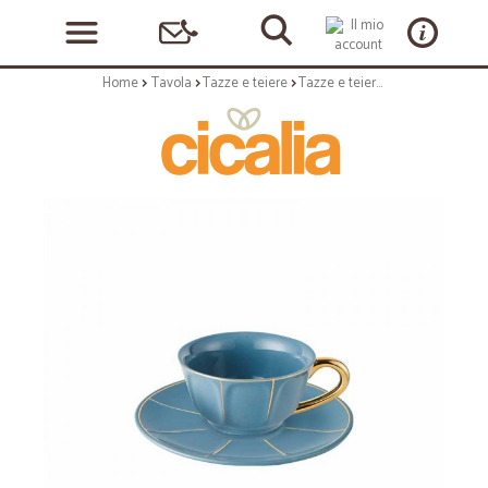
Home
Tavola
Tazze e teiere
Tazze e teiere: Vintage tazza te' con piatto carta da zucchero