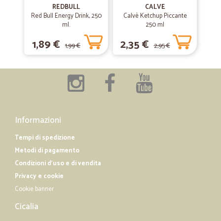
come in qualsiasi sito difficoltoso concludere l'ordine,, una volta
REDBULL
CALVE
concluso la rapidità della consegna è efficientissimo, entro
Red Bull Energy Drink, 250
Calvè Ketchup Piccante
veramente 24 ore. Prezzi nella media
ml.
250 ml
1,89 €
2,35 €
1,99 €
2,95 €
—
Faustina C.
01/02/2019
Ottimi prodotti a prezzi…
Ottimi prodotti a prezzi convenientissimi., consegnati a domicilio nei
tempi indicati dalla ditta. Me ne servirò sempre.
Informazioni
Tempi di spedizione
Metodi di pagamento
Condizioni d'uso e di vendita
Privacy e cookie
Cookie banner
Cicalia