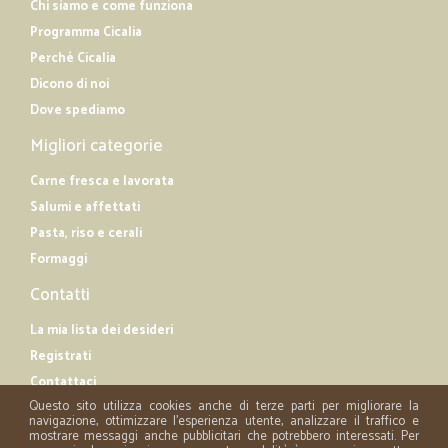
Chi siamo e come funziona
Programma Cicalia
Perché Cicalia
Dicono di noi
Dove spediamo
Migliori categorie
Carne fresca e lavorata
Salumi e affettati
Pasta, riso e cerali
Formaggi
Contatti
La mia lista dei desideri
Registrati
Contattaci
Questo sito utilizza cookies anche di terze parti per migliorare la
navigazione, ottimizzare l'esperienza utente, analizzare il traffico e
mostrare messaggi anche pubblicitari che potrebbero interessati. Per