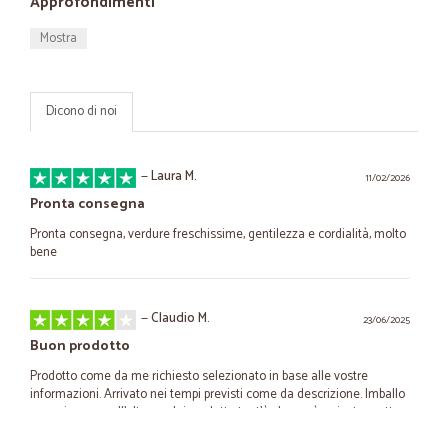
Approfondimenti
Mostra
Dicono di noi
—
Laura M.
11/02/2026
Pronta consegna
Pronta consegna, verdure freschissime, gentilezza e cordialità, molto
bene
—
Claudio M.
23/06/2025
Buon prodotto
Prodotto come da me richiesto selezionato in base alle vostre
informazioni. Arrivato nei tempi previsti come da descrizione. Imballo
precario e non all’altezza dei prodotto tant’è che ne è arrivato 1 rotto.