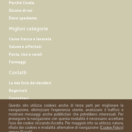
Perché Cicalia
Dicono di noi
Dove spediamo
Migliori categorie
Carne fresca e lavorata
Salumi e affettati
Pasta, riso e cerali
Formaggi
Contatti
La mia lista dei desideri
Registrati
Contattaci
Questo sito utilizza cookies anche di terze parti per migliorare la
navigazione, ottimizzare l'esperienza utente, analizzare il traffico e
mostrare messaggi anche pubblicitari che potrebbero interessati. Per
proseguire la navigazione con questa modalità è necessario accettare
l'uso dei cookie cliccando Accetta. Per maggiori info su utilizzo, natura,
rifiuto dei cookies e modalità alternative di navigazione: [
Cookie Policy
]