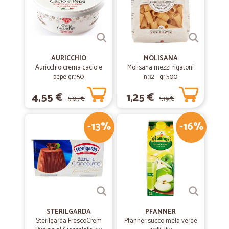
molto buono...grazie
—
Luisella A.
20/02/2020
Servizio eccellente
AURICCHIO
MOLISANA
Auricchio crema cacio e
Molisana mezzi rigatoni
Servizio eccellente
pepe gr.150
n.32 - gr.500
4,55 €
1,25 €
5,05 €
1,39 €
—
Guido S.
21/10/2019
La società ottima e puntuale ma al…
-13%
-16%
La società ottima e puntuale ma al centralino sono impreparate e
negative
—
Tiziana M.
28/08/2019
Tutto ok
Tutto ok soddisfatto servizio utile e veloce
STERILGARDA
PFANNER
Sterilgarda FrescoCrem
Pfanner succo mela verde