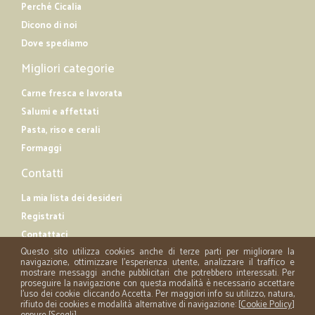
Perché Cicalia
Dicono di noi
Dove spediamo
Migliori categorie
Carne fresca e lavorata
Salumi e affettati
Pasta, riso e cerali
Formaggi
Contatti
La mia lista dei desideri
Registrati
Contattaci
Questo sito utilizza cookies anche di terze parti per migliorare la
navigazione, ottimizzare l'esperienza utente, analizzare il traffico e
mostrare messaggi anche pubblicitari che potrebbero interessati. Per
proseguire la navigazione con questa modalità è necessario accettare
l'uso dei cookie cliccando Accetta. Per maggiori info su utilizzo, natura,
rifiuto dei cookies e modalità alternative di navigazione: [
Cookie Policy
]