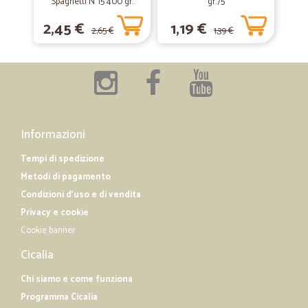
Spaghetti N°15 400 gr.
gr.75
2,45 €
1,19 €
2,65 €
1,39 €
—
Tommaso G.
01/02/2019
Servizio e prodotti buoni
Servizio e prodotti buoni. La consiglierei a tutti
Informazioni
Tempi di spedizione
Metodi di pagamento
Condizioni d'uso e di vendita
Privacy e cookie
Cookie banner
Cicalia
Chi siamo e come funziona
Programma Cicalia