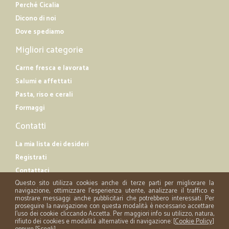
Perché Cicalia
Dicono di noi
Dove spediamo
Migliori categorie
Carne fresca e lavorata
Salumi e affettati
Pasta, riso e cerali
Formaggi
Contatti
La mia lista dei desideri
Registrati
Contattaci
Questo sito utilizza cookies anche di terze parti per migliorare la
navigazione, ottimizzare l'esperienza utente, analizzare il traffico e
mostrare messaggi anche pubblicitari che potrebbero interessati. Per
proseguire la navigazione con questa modalità è necessario accettare
l'uso dei cookie cliccando Accetta. Per maggiori info su utilizzo, natura,
rifiuto dei cookies e modalità alternative di navigazione: [
Cookie Policy
]