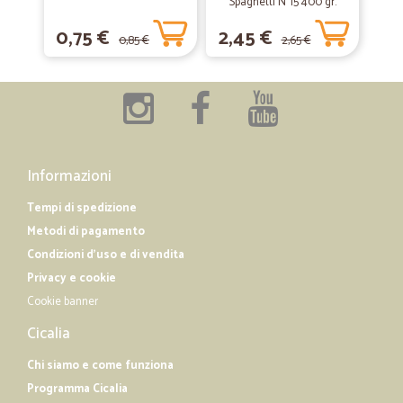
Spaghetti N°15 400 gr.
—
Gesuino A.
06/04/2019
0,75 €
2,45 €
0,85 €
2,65 €
Ottimo venditore
Ottimo venditore, ottima scelta di prodotti, prezzi concorrenziali e
spedizione velocissima.
Informazioni
Tempi di spedizione
Metodi di pagamento
Condizioni d'uso e di vendita
Privacy e cookie
Cookie banner
Cicalia
Chi siamo e come funziona
Programma Cicalia