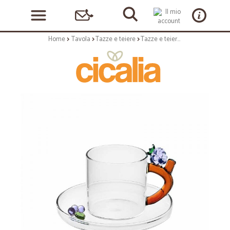
Home
Tavola
Tazze e teiere
Tazze e teiere: Fruits and flower tazzina caffã mora