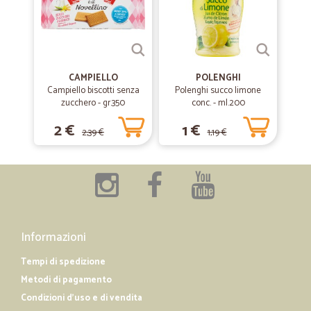
—
Ennio G.
03/04/2020
ottimo servizio
ottimo servizio
CAMPIELLO
POLENGHI
Campiello biscotti senza
Polenghi succo limone
zucchero - gr.350
—
Carlo S.
conc. - ml.200
09/11/2019
Molto professionali,e pronti ad ogni…
2 €
1 €
2,39 €
1,19 €
Molto professionali,e pronti ad ogni richiesta. Veramente OK
Informazioni
Tempi di spedizione
Metodi di pagamento
Condizioni d'uso e di vendita