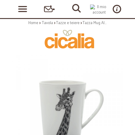
Home
Tavola
Tazze e teiere
Tazza Mug Alta con giraffa africana - 450 ml - serie ferlazzo