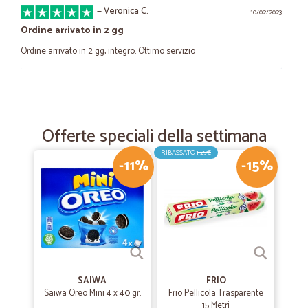
—
Veronica C.
10/02/2023
Ordine arrivato in 2 gg
Ordine arrivato in 2 gg, integro. Ottimo servizio
—
Sonia O.
07/09/2022
Soddisfatta
Offerte speciali della settimana
Puntuali e perfetti! Grazie!
RIBASSATO
1,29€
-11%
-15%
—
Marco V.
02/09/2022
SCADENZE
BISOGNA FAR PIU' ATTENZIONE ALLE DATE DI SCADENZA. A VOLTE
MANCANO ALCUNI PRODOTTI. SPEDIZIONE RAPIDISSIMA E
CONFEZIONATA CON CURA.
SAIWA
FRIO
—
Maurizio stefano P.
Saiwa Oreo Mini 4 x 40 gr.
Frio Pellicola Trasparente
04/08/2022
15 Metri