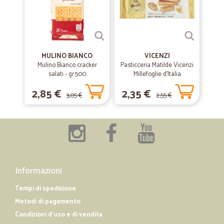
—
Domingo D.
28/12/2019
Anche questo acquisto è stato perfetto
Anche questo acquisto è stato perfetto. Consegna rapida e prezzi
MULINO BIANCO
VICENZI
imbattibili. Davvero soddisfatto
Mulino Bianco cracker
Pasticceria Matilde Vicenzi
salati - gr.500
Millefoglie d'Italia
Classiche 125 gr.
2,85 €
2,35 €
—
Sergio T.
01/12/2019
3,05 €
2,55 €
Ottimo sito
Ottimo servizio. Spedizione velocissima. Consigliato.
Informazioni
Tempi di spedizione
Metodi di pagamento
Condizioni d'uso e di vendita