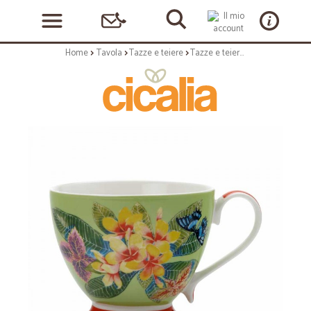
Home
Tavola
Tazze e teiere
Tazze e teiere: Exotica mug 400ml frangipani green